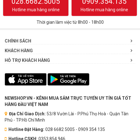
028.6682.5005
0909.354.135
Hotline mua hàng online
Hotline mua hàng online
Thời gian làm việc từ 8h00 - 18h00
CHÍNH SÁCH
KHÁCH HÀNG
HỖ TRỢ KHÁCH HÀNG
NEWSHOP.VN - KÊNH MUA SẮM TRỰC TUYẾN UY TÍN GIÁ TỐT
HÀNG ĐẦU VIỆT NAM
Địa Chỉ Giao Dịch:
53/8 Vườn Lài - P.Phú Thọ Hoà - Quận Tân
Phú - TP.Hồ Chí Minh
Hotline Đặt Hàng:
028 6682 5005 - 0909 354 135
Hotline CSKH:
0353.854.946