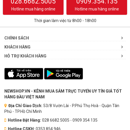
028.6682.5005
0909.354.135
Hotline mua hàng online
Hotline mua hàng online
Thời gian làm việc từ 8h00 - 18h00
CHÍNH SÁCH
KHÁCH HÀNG
HỖ TRỢ KHÁCH HÀNG
NEWSHOP.VN - KÊNH MUA SẮM TRỰC TUYẾN UY TÍN GIÁ TỐT
HÀNG ĐẦU VIỆT NAM
Địa Chỉ Giao Dịch:
53/8 Vườn Lài - P.Phú Thọ Hoà - Quận Tân
Phú - TP.Hồ Chí Minh
Hotline Đặt Hàng:
028 6682 5005 - 0909 354 135
Hotline CSKH:
0353.854.946