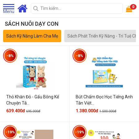
0
Menu
SÁCH NUÔI DẠY CON
Sách Kỹ Năng Làm Cha Mẹ
Sách Phát Triển Kỹ Năng - Trí Tuệ Ch
-8%
-8%
Thỏ Khăn Đỏ - Gấu Bông Kể
Bút Chấm Đọc Học Tiếng Anh
Chuyện Tâ...
Tân Việt...
639.400đ
1.380.000đ
695.000đ
1.500.000đ
-19%
-19%