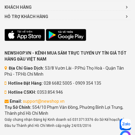
KHÁCH HÀNG
HỖ TRỢ KHÁCH HÀNG
NEWSHOP.VN - KÊNH MUA SẮM TRỰC TUYẾN UY TÍN GIÁ TỐT
HÀNG ĐẦU VIỆT NAM
Địa Chỉ Giao Dịch:
53/8 Vườn Lài - P.Phú Thọ Hoà - Quận Tân
Phú - TP.Hồ Chí Minh
Hotline Đặt Hàng:
028 6682 5005 - 0909 354 135
Hotline CSKH:
0353.854.946
Email:
support@newshop.vn
Trụ Sở Chính:
554/10 Phạm Văn Đồng, Phường Bình Lợi Trung,
Thành phố Hồ Chí Minh
Giấy chứng nhận Đăng ký Kinh doanh số 0313713376 do Sở Kế hoạch và
Đầu tư Thành phố Hồ Chí Minh cấp ngày 24/03/2016