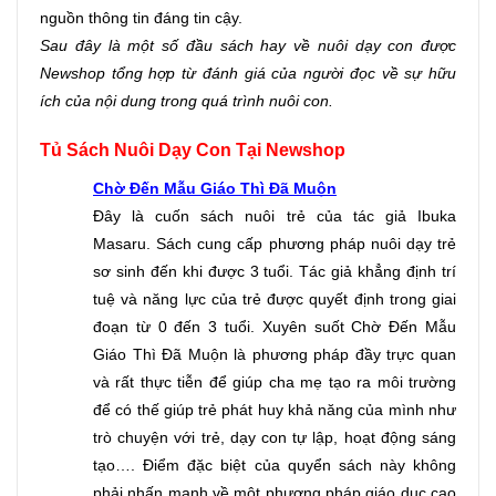
nguồn thông tin đáng tin cậy. 
Sau đây là một số đầu sách hay về nuôi dạy con được 
Newshop tổng hợp từ đánh giá của người đọc về sự hữu 
ích của nội dung trong quá trình nuôi con.
Tủ Sách Nuôi Dạy Con Tại Newshop
Chờ Đến Mẫu Giáo Thì Đã Muộn
Đây là cuốn sách nuôi trẻ của tác giả Ibuka 
Masaru. Sách cung cấp phương pháp nuôi dạy trẻ 
sơ sinh đến khi được 3 tuổi. Tác giả khẳng định trí 
tuệ và năng lực của trẻ được quyết định trong giai 
đoạn từ 0 đến 3 tuổi. Xuyên suốt Chờ Đến Mẫu 
Giáo Thì Đã Muộn là phương pháp đầy trực quan 
và rất thực tiễn để giúp cha mẹ tạo ra môi trường 
để có thế giúp trẻ phát huy khả năng của mình như 
trò chuyện với trẻ, dạy con tự lập, hoạt động sáng 
tạo…. Điểm đặc biệt của quyển sách này không 
phải nhấn mạnh về một phương pháp giáo dục cao 