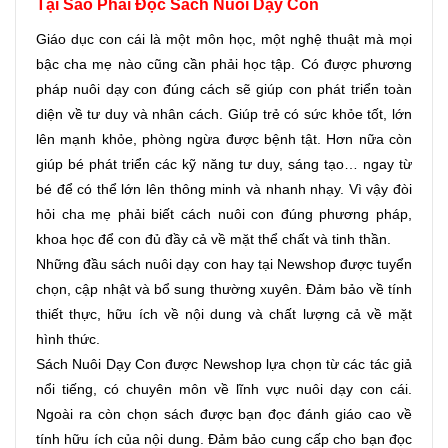
Tại Sao Phải Đọc Sách Nuôi Dạy Con
Giáo dục con cái là một môn học, một nghệ thuật mà mọi 
bậc cha mẹ nào cũng cần phải học tập. Có được phương 
pháp nuôi dạy con đúng cách sẽ giúp con phát triển toàn 
diện về tư duy và nhân cách. Giúp trẻ có sức khỏe tốt, lớn 
lên mạnh khỏe, phòng ngừa được bệnh tật. Hơn nữa còn 
giúp bé phát triển các kỹ năng tư duy, sáng tạo… ngay từ 
bé để có thể lớn lên thông minh và nhanh nhạy. Vì vậy đòi 
hỏi cha mẹ phải biết cách nuôi con đúng phương pháp, 
khoa học để con đủ đầy cả về mặt thể chất và tinh thần. 
Những đầu sách nuôi dạy con hay tại Newshop được tuyển 
chọn, cập nhật và bổ sung thường xuyên. Đảm bảo về tính 
thiết thực, hữu ích về nội dung và chất lượng cả về mặt 
hình thức. 
Sách Nuôi Dạy Con được Newshop lựa chọn từ các tác giả 
nổi tiếng, có chuyên môn về lĩnh vực nuôi dạy con cái. 
Ngoài ra còn chọn sách được bạn đọc đánh giáo cao về 
tính hữu ích của nội dung. Đảm bảo cung cấp cho bạn đọc 