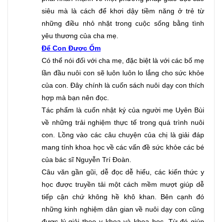
siêu mà là cách để khơi dậy tiềm năng ở trẻ từ 
những điều nhỏ nhặt trong cuộc sống bằng tình 
yêu thương của cha mẹ.
Để Con Được Ốm
Có thể nói đối với cha mẹ, đặc biệt là với các bố mẹ 
lần đầu nuôi con sẽ luôn luôn lo lắng cho sức khỏe 
của con. Đây chính là cuốn sách nuôi dạy con thích 
hợp mà bạn nên đọc. 
Tác phẩm là cuốn nhật ký của người mẹ Uyên Bùi 
về những trải nghiệm thực tế trong quá trình nuôi 
con. Lồng vào các câu chuyện của chị là giải đáp 
mang tính khoa học về các vấn đề sức khỏe các bé 
của bác sĩ Nguyễn Trí Đoàn. 
Câu văn gần gũi, dễ đọc dễ hiểu, các kiến thức y 
học được truyền tải một cách mềm mượt giúp dễ 
tiếp cận chứ không hề khô khan. Bên cạnh đó 
những kinh nghiệm dân gian về nuôi dạy con cũng 
được lý giải theo y khoa và khoa học. Từ đó giúp 