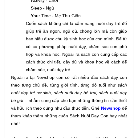
A
ctivity - Chơi
S
leep - Ngủ
Y
our Time - Mẹ Thư Giãn 
Cuốn sách không chỉ là cẩm nang nuôi dạy trẻ để 
giúp trẻ ăn ngon, ngủ đủ, chóng lớn mà còn giúp 
bạn hiểu được chu kỳ sinh học của con mình. Để từ 
có có phương pháp nuôi dạy, chăm sóc con phù 
hợp và khoa học. Ngoài ra sách còn cung cấp các 
cách thức chi tiết, đầy đủ và khoa học về cách để 
chăm sóc, nuôi dạy trẻ.
Ngoài ra tại Newshop còn có rất nhiều đầu sách dạy con 
theo từng chủ đề, từng giới tính, từng độ tuổi như 
sách 
nuôi dạy trẻ sơ sinh, sách nuôi dạy bé trai, sách nuôi dạy 
bé gái
….nhằm cung cấp cho bạn những thông tin cần thiết 
và hữu ích theo đúng nhu cầu thực tiễn. Ghé 
Newshop
 để 
tham khảo thêm những cuốn Sách Nuôi Dạy Con hay nhất 
nhé!