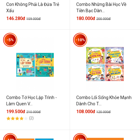
Con Không Phải Là Đứa Trẻ
Combo Những Bài Học Về
Xấu
Tiền Bạc Dàn...
146.280đ
180.000đ
159.000đ
200.000đ
-5%
-10%
Combo Tớ Học Lập Trình -
Combo Lối Sống Khỏe Mạnh
Làm Quen V...
Dành Cho T...
199.500đ
108.000đ
210.000đ
120.000đ
(2)