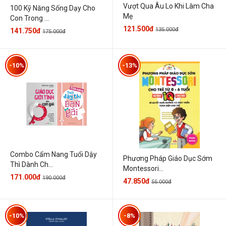
Vượt Qua Âu Lo Khi Làm Cha
100 Kỹ Năng Sống Dạy Cho
Mẹ
Con Trong ...
121.500đ
135.000đ
141.750đ
175.000đ
-10%
-13%
Combo Cẩm Nang Tuổi Dậy
Phương Pháp Giáo Dục Sớm
Thì Dành Ch...
Montessori...
171.000đ
190.000đ
47.850đ
55.000đ
-10%
-8%