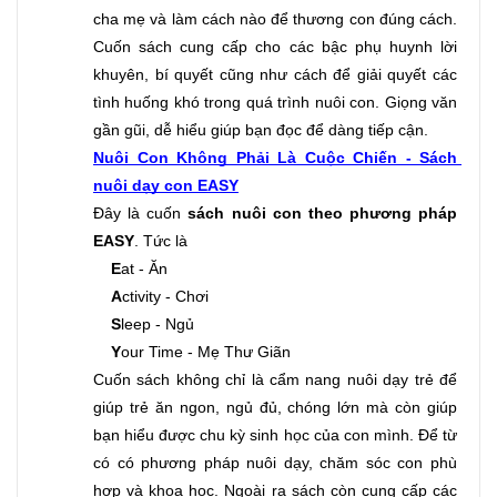
cha mẹ và làm cách nào để thương con đúng cách. 
Cuốn sách cung cấp cho các bậc phụ huynh lời 
khuyên, bí quyết cũng như cách để giải quyết các 
tình huống khó trong quá trình nuôi con. Giọng văn 
gần gũi, dễ hiểu giúp bạn đọc để dàng tiếp cận.
Nuôi Con Không Phải Là Cuộc Chiến - Sách 
nuôi dạy con EASY
Đây là cuốn 
sách nuôi con theo phương pháp 
EASY
. Tức là
E
at - Ăn
A
ctivity - Chơi
S
leep - Ngủ
Y
our Time - Mẹ Thư Giãn 
Cuốn sách không chỉ là cẩm nang nuôi dạy trẻ để 
giúp trẻ ăn ngon, ngủ đủ, chóng lớn mà còn giúp 
bạn hiểu được chu kỳ sinh học của con mình. Để từ 
có có phương pháp nuôi dạy, chăm sóc con phù 
hợp và khoa học. Ngoài ra sách còn cung cấp các 