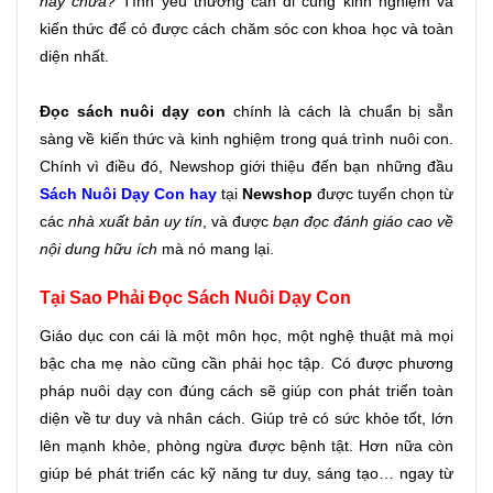
hay chưa?
 Tình yêu thương cần đi cùng kinh nghiệm và 
kiến thức để có được cách chăm sóc con khoa học và toàn 
diện nhất.
Đọc sách nuôi dạy con
 chính là cách là chuẩn bị sẵn 
sàng về kiến thức và kinh nghiệm trong quá trình nuôi con. 
Chính vì điều đó, Newshop giới thiệu đến bạn những đầu
Sách Nuôi Dạy Con hay
tại
 Newshop
 được tuyển chọn từ 
các
 nhà xuất bản uy tín
, và được 
bạn đọc đánh giáo cao về 
nội dung hữu ích
 mà nó mang lại.
Tại Sao Phải Đọc Sách Nuôi Dạy Con
Giáo dục con cái là một môn học, một nghệ thuật mà mọi 
bậc cha mẹ nào cũng cần phải học tập. Có được phương 
pháp nuôi dạy con đúng cách sẽ giúp con phát triển toàn 
diện về tư duy và nhân cách. Giúp trẻ có sức khỏe tốt, lớn 
lên mạnh khỏe, phòng ngừa được bệnh tật. Hơn nữa còn 
giúp bé phát triển các kỹ năng tư duy, sáng tạo… ngay từ 