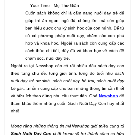
Y
our Time - Mẹ Thư Giãn 
Cuốn sách không chỉ là cẩm nang nuôi dạy trẻ để 
giúp trẻ ăn ngon, ngủ đủ, chóng lớn mà còn giúp 
bạn hiểu được chu kỳ sinh học của con mình. Để từ 
có có phương pháp nuôi dạy, chăm sóc con phù 
hợp và khoa học. Ngoài ra sách còn cung cấp các 
cách thức chi tiết, đầy đủ và khoa học về cách để 
chăm sóc, nuôi dạy trẻ.
Ngoài ra tại Newshop còn có rất nhiều đầu sách dạy con 
theo từng chủ đề, từng giới tính, từng độ tuổi như 
sách 
nuôi dạy trẻ sơ sinh, sách nuôi dạy bé trai, sách nuôi dạy 
bé gái
….nhằm cung cấp cho bạn những thông tin cần thiết 
và hữu ích theo đúng nhu cầu thực tiễn. Ghé 
Newshop
 để 
tham khảo thêm những cuốn Sách Nuôi Dạy Con hay nhất 
nhé!
Mong rằng những thông tin mà
Newshop
 giới thiệu cùng tủ 
Sách Nuôi Dạy Con
 chất lượng sẽ trở thành công cụ hữu 