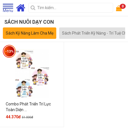
0
Menu
SÁCH NUÔI DẠY CON
Sách Kỹ Năng Làm Cha Mẹ
Sách Phát Triển Kỹ Năng - Trí Tuệ Ch
-13%
Combo Phát Triển Trí Lực
Toàn Diện ...
44.370đ
51.000đ