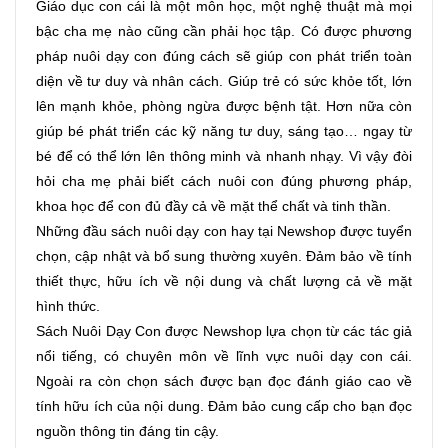
Giáo dục con cái là một môn học, một nghệ thuật mà mọi 
bậc cha mẹ nào cũng cần phải học tập. Có được phương 
pháp nuôi dạy con đúng cách sẽ giúp con phát triển toàn 
diện về tư duy và nhân cách. Giúp trẻ có sức khỏe tốt, lớn 
lên mạnh khỏe, phòng ngừa được bệnh tật. Hơn nữa còn 
giúp bé phát triển các kỹ năng tư duy, sáng tạo… ngay từ 
bé để có thể lớn lên thông minh và nhanh nhạy. Vì vậy đòi 
hỏi cha mẹ phải biết cách nuôi con đúng phương pháp, 
khoa học để con đủ đầy cả về mặt thể chất và tinh thần. 
Những đầu sách nuôi dạy con hay tại Newshop được tuyển 
chọn, cập nhật và bổ sung thường xuyên. Đảm bảo về tính 
thiết thực, hữu ích về nội dung và chất lượng cả về mặt 
hình thức. 
Sách Nuôi Dạy Con được Newshop lựa chọn từ các tác giả 
nổi tiếng, có chuyên môn về lĩnh vực nuôi dạy con cái. 
Ngoài ra còn chọn sách được bạn đọc đánh giáo cao về 
tính hữu ích của nội dung. Đảm bảo cung cấp cho bạn đọc 
nguồn thông tin đáng tin cậy. 