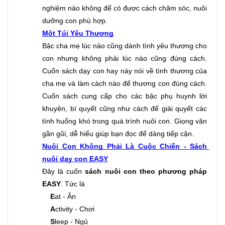
nghiệm nào không để có được cách chăm sóc, nuôi 
dưỡng con phù hợp.
Một Túi Yêu Thương
Bậc cha mẹ lúc nào cũng dành tình yêu thương cho 
con nhưng không phải lúc nào cũng đúng cách. 
Cuốn sách dạy con hay này nói về tình thương của 
cha mẹ và làm cách nào để thương con đúng cách. 
Cuốn sách cung cấp cho các bậc phụ huynh lời 
khuyên, bí quyết cũng như cách để giải quyết các 
tình huống khó trong quá trình nuôi con. Giọng văn 
gần gũi, dễ hiểu giúp bạn đọc để dàng tiếp cận.
Nuôi Con Không Phải Là Cuộc Chiến - Sách 
nuôi dạy con EASY
Đây là cuốn 
sách nuôi con theo phương pháp 
EASY
. Tức là
E
at - Ăn
A
ctivity - Chơi
S
leep - Ngủ