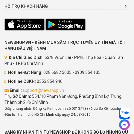
HỖ TRỢ KHÁCH HÀNG
NEWSHOP.VN - KÊNH MUA SẮM TRỰC TUYẾN UY TÍN GIÁ TỐT
HÀNG ĐẦU VIỆT NAM
Địa Chỉ Giao Dịch:
53/8 Vườn Lài - P.Phú Thọ Hoà - Quận Tân
Phú - TP.Hồ Chí Minh
Hotline Đặt Hàng:
028 6682 5005 - 0909 354 135
Hotline CSKH:
0353.854.946
Email:
support@newshop.vn
Trụ Sở Chính:
554/10 Phạm Văn Đồng, Phường Bình Lợi Trung,
Thành phố Hồ Chí Minh
Giấy chứng nhận Đăng ký Kinh doanh số 0313713376 do Sở Kế hoạch và
Đầu tư Thành phố Hồ Chí Minh cấp ngày 24/03/2016
ĐĂNG KÝ NHẬN TIN TỪ NEWSHOP ĐỂ KHÔNG BỎ LỠ NHỮNG ƯU