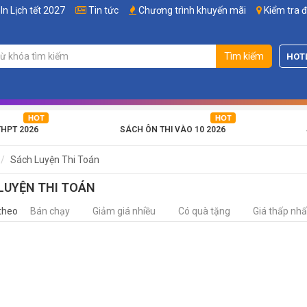
In Lịch tết 2027
Tin tức
Chương trình khuyến mãi
Kiểm tra 
Tìm kiếm
HOT
THPT 2026
SÁCH ÔN THI VÀO 10 2026
Sách Luyện Thi Toán
LUYỆN THI TOÁN
theo
Bán chạy
Giảm giá nhiều
Có quà tặng
Giá thấp nhấ