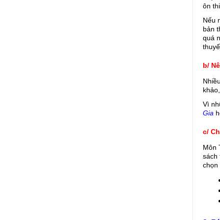
ôn th
Nếu n
bản t
quá n
thuyế
b/ N
Nhiều
khảo,
Vì nh
Gia
 
c/ Ch
Môn T
sách 
chọn 