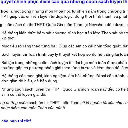
í quyết chinh phục điểm cao qua những cuốn sách luyện th
 học
 là một trong những môn khoa học tự nhiên nằm trong chương trìn
HPT giúp các em rèn luyện tự duy, logic, đồng thời hình thành và phát 
g cuốn 
sách ôn thi THPT Quốc Gia môn Toán
 tại Newshop đều được p
Hệ thống kiến thức bám sát chương trình học trên lớp
:
 Theo sát hỗ tr
kịp thời.
Mục tiêu rõ ràng theo từng bài: Giúp các em có cái nhìn tổng quát, đặt
Sách luyện thi Toán trình bày lý thuyết kết hợp sơ đồ hệ thống lại toà
Bài tập trong những cuốn sách luyện thi đại học môn toán được phân dạ
thường gặp có phương pháp giải theo từng bước và kèm theo đó là cá
Hệ thống các mẹo giải, kinh nghiệm làm bài, những lỗi sai cần tránh, 
đơn giản dễ hiểu, dễ bận dụng.
Những cuốn sách luyện thi THPT Quốc Gia môn Toán này đều có hệ thố
sinh có thể luyện giải đề.
ọng những cuốn 
sách ôn thi THPT môn Toán
 sẽ là nguồn tài liệu cho c
h phục điểm cao môn Toán của mình
các bạn thi tốt!