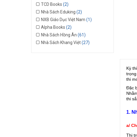
TCD Books
(2)
Nhà Sách Eduking
(2)
NXB Giáo Dục Việt Nam
(1)
Alpha Books
(2)
Nhà Sách Hồng Ân
(61)
Nhà Sách Khang Việt
(27)
Kỳ th
trọng
thi m
Đặc b
Nhằm 
thi sắ
1. N
a/ C
Thị t