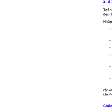
2. B
Toán
đến T
Nhữn
Hy v
chin
Chúc 