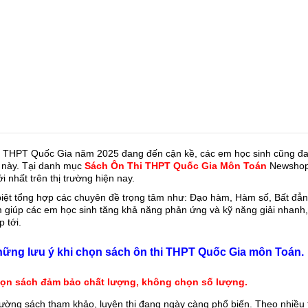
i THPT Quốc Gia năm 2025 đang đến cận kề, các em học sinh cũng đang
 này. Tại danh mục 
Sách Ôn Thi THPT Quốc Gia Môn Toán
 Newshop
ới nhất trên thị trường hiện nay.
iệt tổng hợp các chuyên đề trọng tâm như: Đạo hàm, Hàm số, Bất đẳng
giúp các em học sinh tăng khả năng phản ứng và kỹ năng giải nhanh, 
p tới.
hững lưu ý khi chọn sách ôn thi THPT Quốc Gia môn Toán.
họn sách đảm bảo chất lượng, không chọn số lượng.
rường sách tham khảo, luyện thi đang ngày càng phổ biến. Theo nhiều 