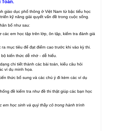
i Toán.
h giáo dục phổ thông ở Việt Nam từ bậc tiểu học 
triển kỹ năng giải quyết vấn đề trong cuộc sống.
hân bố như sau:
ợ các em học tập trên lớp, ôn tập, kiểm tra đánh giá 
 ra mục tiêu để đạt điểm cao trước khi vào kỳ thi.
n bộ kiến thức dễ nhớ - dễ hiểu.
ng chi tiết thành các bài toán, kiểu câu hỏi 
c ví dụ minh họa.
kiến thức bổ sung và các chú ý đi kèm các ví dụ 
ng đề kiểm tra như đề thi thật giúp các bạn học 
ác em học sinh và quý thầy cô trong hành trình 