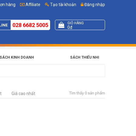
đơn hàng
Affiliate
Tạo tài khoản
Đăng nhập
GIỎ HÀNG
028 6682 5005
LINE
0đ
SÁCH KINH DOANH
SÁCH THIẾU NHI
Tìm thấy 0 sản phẩm
t
Giá cao nhất