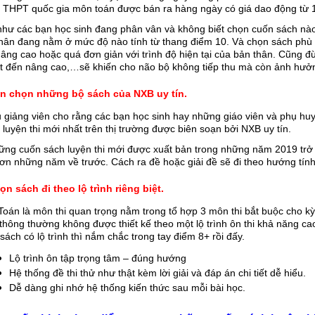
i THPT quốc gia môn toán được bán ra hàng ngày có giá dao động từ 
hư các bạn học sinh đang phân vân và không biết chọn cuốn sách nào c
hân đang nằm ở mức độ nào tính từ thang điểm 10. Và chọn sách phù 
âng cao hoặc quá đơn giản với trình độ hiện tại của bản thân. Cũng đừn
t đến nâng cao,…sẽ khiến cho não bộ không tiếp thu mà còn ảnh hưởng
ên chọn những bộ sách của NXB uy tín.
 giảng viên cho rằng các bạn học sinh hay những giáo viên và phụ h
 luyện thi mới nhất trên thị trường được biên soạn bởi NXB uy tín. 
ững cuốn sách luyện thi mới được xuất bản trong những năm 2019 trở l
hơn những năm về trước. Cách ra đề hoặc giải đề sẽ đi theo hướng tí
ọn sách đi theo lộ trình riêng biệt.
oán là môn thi quan trọng nằm trong tổ hợp 3 môn thi bắt buộc cho k
thông thường không được thiết kế theo một lộ trình ôn thi khả năng cao
sách có lộ trình thì nắm chắc trong tay điểm 8+ rồi đấy.
Lộ trình ôn tập trọng tâm – đúng hướng
Hệ thống đề thi thử như thật kèm lời giải và đáp án chi tiết dễ hiểu.
Dễ dàng ghi nhớ hệ thống kiến thức sau mỗi bài học.