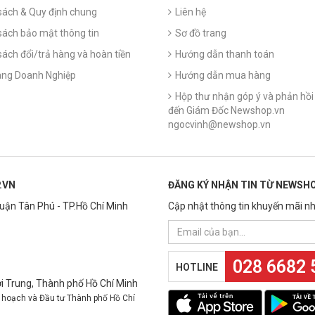
sách & Quy định chung
Liên hệ
sách bảo mật thông tin
Sơ đồ trang
sách đổi/trả hàng và hoàn tiền
Hướng dẫn thanh toán
ng Doanh Nghiệp
Hướng dẫn mua hàng
Hộp thư nhận góp ý và phản hồi 
đến Giám Đốc Newshop.vn
ngocvinh@newshop.vn
.VN
ĐĂNG KÝ NHẬN TIN TỪ NEWSHO
Quận Tân Phú - TP.Hồ Chí Minh
Cập nhật thông tin khuyến mãi nh
028 6682 
HOTLINE
 Trung, Thành phố Hồ Chí Minh
 hoạch và Đầu tư Thành phố Hồ Chí