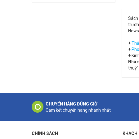
Sách 
trườn
Newsh
+
Thẩ
+
Pho
+ Kin
Nhà 
thuỷ”
CHUYỂN HÀNG ĐÚNG GIỜ
Cam kết chuyển hang nhanh nhất
CHÍNH SÁCH
KHÁCH