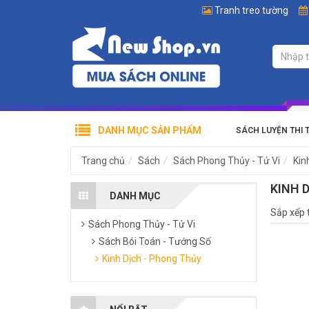
Tranh treo tường
DANH MỤC SẢN PHẨM
SÁCH LUYỆN THI 
Trang chủ
Sách
Sách Phong Thủy - Tử Vi
Kin
KINH 
DANH MỤC
Sắp xếp 
Sách Phong Thủy - Tử Vi
Sách Bói Toán - Tướng Số
Kinh Dịch - Phong Thủy