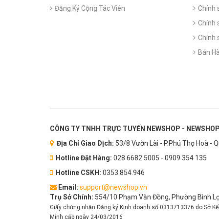
Đăng Ký Cộng Tác Viên
Chính 
Chính 
Chính 
Bán Hà
CÔNG TY TNHH TRỰC TUYẾN NEWSHOP - NEWSHOP
Địa Chỉ Giao Dịch:
53/8 Vườn Lài - P.Phú Thọ Hoà - 
Hotline Đặt Hàng:
028 6682 5005 - 0909 354 135
Hotline CSKH:
0353.854.946
Email:
support@newshop.vn
Trụ Sở Chính:
554/10 Phạm Văn Đồng, Phường Bình Lợi
Giấy chứng nhận Đăng ký Kinh doanh số 0313713376 do Sở Kế
Minh cấp ngày 24/03/2016