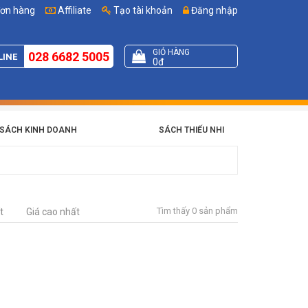
đơn hàng
Affiliate
Tạo tài khoản
Đăng nhập
GIỎ HÀNG
028 6682 5005
LINE
0đ
SÁCH KINH DOANH
SÁCH THIẾU NHI
Tìm thấy 0 sản phẩm
t
Giá cao nhất