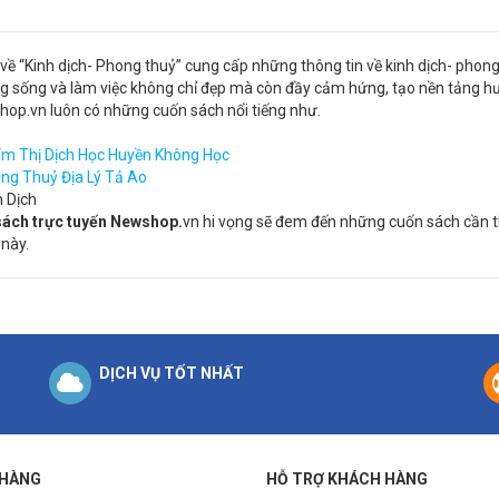
về “Kinh dịch- Phong thuỷ” cung cấp những thông tin về kinh dịch- phong
g sống và làm việc không chỉ đẹp mà còn đầy cảm hứng, tạo nền tảng h
op.vn luôn có những cuốn sách nổi tiếng như.
m Thị Dịch Học Huyền Không Học
ng Thuỷ Địa Lý Tả Ao
h Dịch
sách trực tuyến Newshop.
vn hi vọng sẽ đem đến những cuốn sách cần t
 này.
DỊCH VỤ TỐT NHẤT
 HÀNG
HỖ TRỢ KHÁCH HÀNG