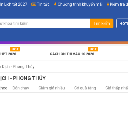
In Lịch tết 2027
Tin tức
Chương trình khuyến mãi
Kiểm tra 
Tìm kiếm
HOT
THPT 2026
SÁCH ÔN THI VÀO 10 2026
h Dịch - Phong Thủy
DỊCH - PHONG THỦY
theo
Bán chạy
Giảm giá nhiều
Có quà tặng
Giá thấp nhấ