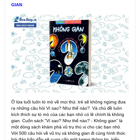
GIAN
Ở lứa tuổi luôn tò mò về mọi thứ, trẻ sẽ không ngừng đưa
ra những câu hỏi Vì sao? Như thế nào?. Và chủ đề luôn
kích thích sự tò mò của các bạn nhỏ có lẽ chính là không
gian. Cuốn sách "Vì sao? Như thế nào? - Không gian" là
một dòng sách khám phá vũ trụ thú vị cho các bạn nhỏ.
Với 500 câu hỏi về vũ trụ và không gian đi cùng hình thức
hỏi đáp hấp dẫn sẽ cung cấp một lượng thông tin, kiến