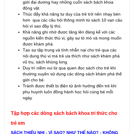
giới đại dương hay những cuốn sách bách khoa
động vật.
Thúc đẩy khả năng tư duy của trẻ trở nên nhạy bén
hơn qua các câu hỏi thông minh từ sách 10 vạn câu
hỏi vì sao đầy lý thú.
Khả năng ghi nhớ được tăng lên đáng kể với các
nguồn kiến thức thú vị, gây sự tò mò và mong muốn
được khám phá.
Tạo sự tập trung và tính nhẫn nại cho trẻ qua các
nội dung thú vị mà trẻ ưa thích như sách khám phá
vũ trụ, sách khủng long.
Duy trì niềm vui từ qua quen đọc sách cho trẻ khi
thường xuyên sử dụng các dòng sách khám phá thế
giới cho bé.
Tránh được thiết bị điện tử ảnh hưởng đến trẻ khi
phụ huynh luôn đồng hành học hỏi cùng bé mỗi
ngày.
Tập hợp các dòng sách bách khoa tri thức cho
trẻ em
SÁCH THIẾU NHI - VÌ SAO? NHƯ THẾ NÀO? - KHÔNG