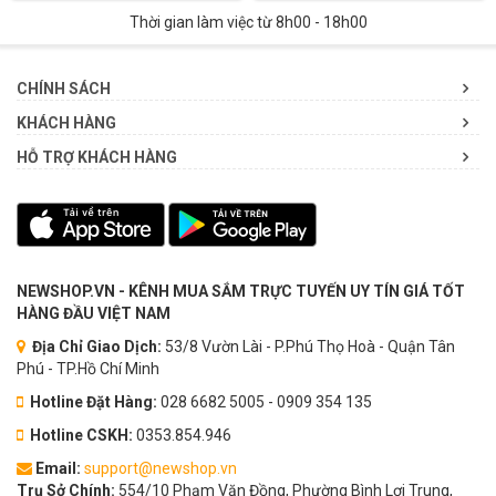
Thời gian làm việc từ 8h00 - 18h00
CHÍNH SÁCH
KHÁCH HÀNG
HỖ TRỢ KHÁCH HÀNG
NEWSHOP.VN - KÊNH MUA SẮM TRỰC TUYẾN UY TÍN GIÁ TỐT
HÀNG ĐẦU VIỆT NAM
Địa Chỉ Giao Dịch:
53/8 Vườn Lài - P.Phú Thọ Hoà - Quận Tân
Phú - TP.Hồ Chí Minh
Hotline Đặt Hàng:
028 6682 5005 - 0909 354 135
Hotline CSKH:
0353.854.946
Email:
support@newshop.vn
Trụ Sở Chính:
554/10 Phạm Văn Đồng, Phường Bình Lợi Trung,