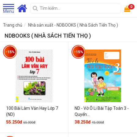
0
Menu
Trang chủ
Nhà sản xuất - NDBOOKS ( Nhà Sách Tiến Thọ )
NDBOOKS ( NHÀ SÁCH TIẾN THỌ )
-15%
-15%
100 Bài Làm Văn Hay Lớp 7
ND - Vở Ô Li Bài Tập Toán 3 -
(ND)
Quyển...
55.250đ
38.250đ
65.000đ
45.000đ