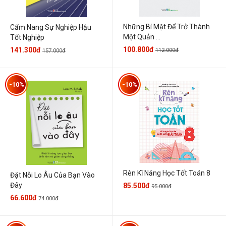
Những Bí Mật Để Trở Thành
Cẩm Nang Sự Nghiệp Hậu
Một Quản ...
Tốt Nghiệp
100.800đ
141.300đ
112.000đ
157.000đ
-10%
-10%
Rèn Kĩ Năng Học Tốt Toán 8
Đặt Nỗi Lo Âu Của Bạn Vào
Đây
85.500đ
95.000đ
66.600đ
74.000đ