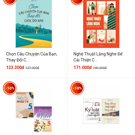
Chọn Câu Chuyện Của Bạn,
Nghệ Thuật Lắng Nghe Để
Thay Đổi C...
Cải Thiện C...
123.300đ
171.000đ
137.000đ
190.000đ
-10%
-10%