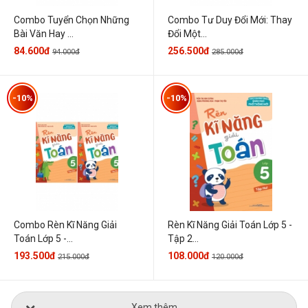
Combo Tuyển Chọn Những
Combo Tư Duy Đổi Mới: Thay
Bài Văn Hay ...
Đổi Một...
84.600đ
256.500đ
94.000đ
285.000đ
-10%
-10%
Combo Rèn Kĩ Năng Giải
Rèn Kĩ Năng Giải Toán Lớp 5 -
Toán Lớp 5 -...
Tập 2...
193.500đ
108.000đ
215.000đ
120.000đ
Xem thêm