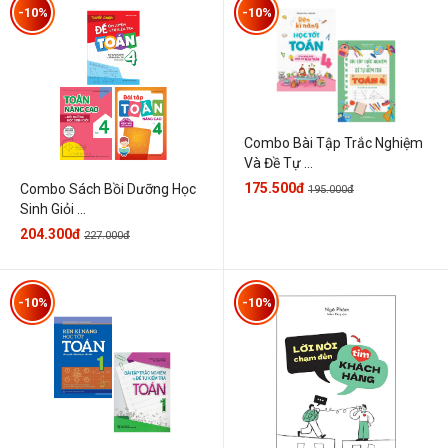
-10%
-10%
Combo Bài Tập Trắc Nghiệm
Và Đề Tự ...
175.500đ
Combo Sách Bồi Dưỡng Học
195.000đ
Sinh Giỏi ...
204.300đ
227.000đ
-10%
-10%