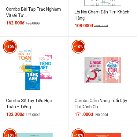
Combo Bài Tập Trắc Nghiệm
Lời Nói Chạm Đến Tim Khách
Và Đề Tự ...
Hàng
162.000đ
180.000đ
108.000đ
120.000đ
-10%
-10%
Combo Sổ Tay Tiểu Học:
Combo Cẩm Nang Tuổi Dậy
Toán + Tiếng...
Thì Dành Ch...
132.300đ
171.000đ
147.000đ
190.000đ
-10%
-10%