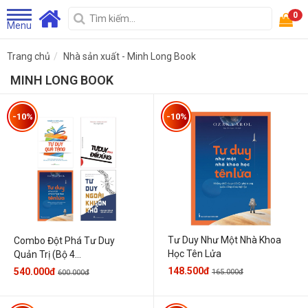
0
Menu
Trang chủ
Nhà sản xuất - Minh Long Book
MINH LONG BOOK
-10%
-10%
Tư Duy Như Một Nhà Khoa
Combo Đột Phá Tư Duy
Học Tên Lửa
Quản Trị (Bộ 4...
148.500đ
540.000đ
165.000đ
600.000đ