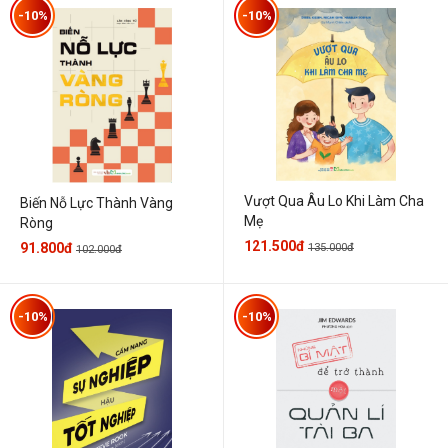
-10%
-10%
Vượt Qua Âu Lo Khi Làm Cha
Biến Nỗ Lực Thành Vàng
Mẹ
Ròng
121.500đ
91.800đ
135.000đ
102.000đ
-10%
-10%