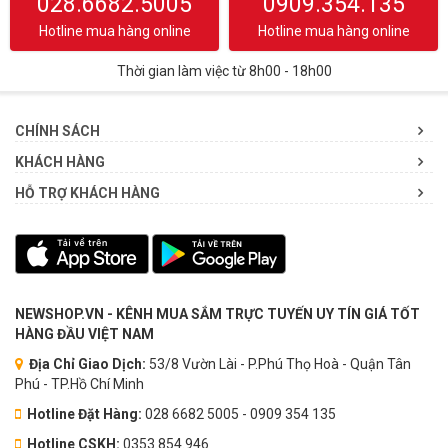
028.6682.5005
0909.354.135
Hotline mua hàng online
Hotline mua hàng online
Thời gian làm việc từ 8h00 - 18h00
CHÍNH SÁCH
KHÁCH HÀNG
HỖ TRỢ KHÁCH HÀNG
NEWSHOP.VN - KÊNH MUA SẮM TRỰC TUYẾN UY TÍN GIÁ TỐT
HÀNG ĐẦU VIỆT NAM
Địa Chỉ Giao Dịch:
53/8 Vườn Lài - P.Phú Thọ Hoà - Quận Tân
Phú - TP.Hồ Chí Minh
Hotline Đặt Hàng:
028 6682 5005 - 0909 354 135
Hotline CSKH:
0353.854.946