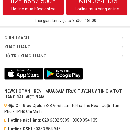
028.6682.5005
0909.354.135
Hotline mua hàng online
Hotline mua hàng online
Thời gian làm việc từ 8h00 - 18h00
CHÍNH SÁCH
KHÁCH HÀNG
HỖ TRỢ KHÁCH HÀNG
NEWSHOP.VN - KÊNH MUA SẮM TRỰC TUYẾN UY TÍN GIÁ TỐT
HÀNG ĐẦU VIỆT NAM
Địa Chỉ Giao Dịch:
53/8 Vườn Lài - P.Phú Thọ Hoà - Quận Tân
Phú - TP.Hồ Chí Minh
Hotline Đặt Hàng:
028 6682 5005 - 0909 354 135
Hotline CSKH:
0353.854.946