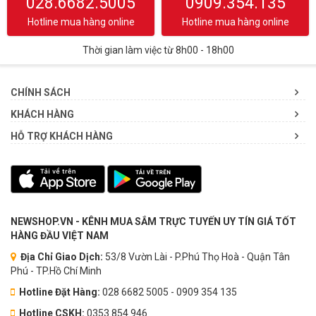
028.6682.5005
0909.354.135
Hotline mua hàng online
Hotline mua hàng online
Thời gian làm việc từ 8h00 - 18h00
CHÍNH SÁCH
KHÁCH HÀNG
HỖ TRỢ KHÁCH HÀNG
NEWSHOP.VN - KÊNH MUA SẮM TRỰC TUYẾN UY TÍN GIÁ TỐT
HÀNG ĐẦU VIỆT NAM
Địa Chỉ Giao Dịch:
53/8 Vườn Lài - P.Phú Thọ Hoà - Quận Tân
Phú - TP.Hồ Chí Minh
Hotline Đặt Hàng:
028 6682 5005 - 0909 354 135
Hotline CSKH:
0353.854.946