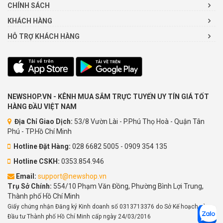
CHÍNH SÁCH
KHÁCH HÀNG
HỖ TRỢ KHÁCH HÀNG
NEWSHOP.VN - KÊNH MUA SẮM TRỰC TUYẾN UY TÍN GIÁ TỐT
HÀNG ĐẦU VIỆT NAM
Địa Chỉ Giao Dịch:
53/8 Vườn Lài - P.Phú Thọ Hoà - Quận Tân
Phú - TP.Hồ Chí Minh
Hotline Đặt Hàng:
028 6682 5005 - 0909 354 135
Hotline CSKH:
0353.854.946
Email:
support@newshop.vn
Trụ Sở Chính:
554/10 Phạm Văn Đồng, Phường Bình Lợi Trung,
Thành phố Hồ Chí Minh
Giấy chứng nhận Đăng ký Kinh doanh số 0313713376 do Sở Kế hoạch và
Đầu tư Thành phố Hồ Chí Minh cấp ngày 24/03/2016