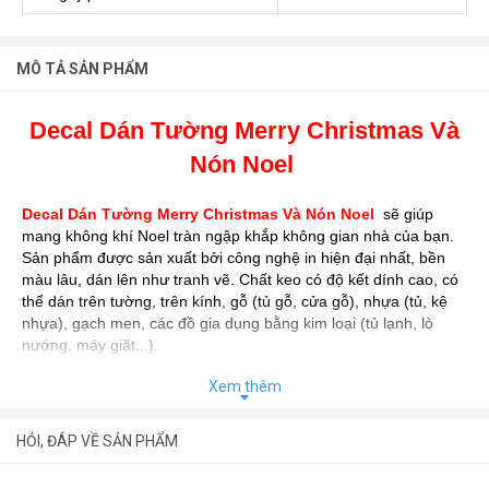
MÔ TẢ SẢN PHẨM
Decal Dán Tường Merry Christmas Và
Nón Noel
Decal Dán Tường Merry Christmas Và Nón Noel
sẽ giúp
mang không khí Noel tràn ngập khắp không gian nhà của bạn.
Sản phẩm được sản xuất bởi công nghệ in hiện đại nhất, bền
màu lâu, dán lên như tranh vẽ. Chất keo có độ kết dính cao, có
thể dán trên tường, trên kính, gỗ (tủ gỗ, cửa gỗ), nhựa (tủ, kệ
nhựa), gạch men, các đồ gia dụng bằng kim loại (tủ lạnh, lò
nướng, máy giặt...).
Xem thêm
Bên cạnh đó, một số ưu điểm khác của
Decal Giáng Sinh
như
thi công rất dễ dàng, tiết kiệm được nhiều chi phí và thời gian
trang trí.
HỎI, ĐÁP VỀ SẢN PHẨM
Với mẫu mã đa dạng, chủ đề phong phú, vẻ đẹp cuốn hút,