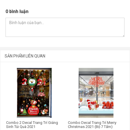
nhiều hình ảnh trang trí Noel sống động như ông già Noel, bông
tuyết, cây thông, thành phố tuyết, tuần lộc,... Phù hợp trang trí ở
0 bình luận
nhiều không gian khác nhau như nhà ở, nhà hàng, khách sạn,
quán cafe, trà sữa, văn phòng,... cho không khí Giáng sinh thêm
rực rỡ.
Thông tin sản phẩm:
Chất liệu bằng nhựa PVC dầy cao cấp
Kích thước đóng gói 1 tấm 60 x 90 cm
Các chi tiết rời nhau, dễ dàng gỡ ra để dán lên bề mặt.
SẢN PHẨM LIÊN QUAN
Dán được trên mọi bề mặt phẳng: tường, kính, alu, gỗ...
Bề mặt chống nước, chống bám bụi, lau chùi dễ dàng
Có thể dán trên kính, màu sắc sáng, rõ ràng.
GỬI BÌNH LUẬN
Hình ảnh mẫu tham khảo:
Combo 2 Decal Trang Trí Giáng
Combo Decal Trang Trí Merry
Sinh Túi Quà 2021
Christmas 2021 (Bộ 7 Tấm)