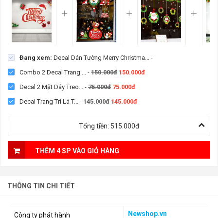
Đang xem:
Decal Dán Tường Merry Christma...
-
Combo 2 Decal Trang ...
-
150.000đ
150.000đ
Decal 2 Mặt Dây Treo...
-
75.000đ
75.000đ
Decal Trang Trí Lá T...
-
145.000đ
145.000đ
Tổng tiền:
515.000đ
THÊM 4 SP VÀO GIỎ HÀNG
THÔNG TIN CHI TIẾT
Newshop.vn
Công ty phát hành