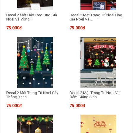
Decal 2 Mặt Dây Treo Ông Già
Decal 2 Mặt Trang Trí Noel Ông
Noel Và Vòng...
Già Noel Và...
75.000đ
75.000đ
Nhà sách Newshop xin hân hạnh giới thiệu đến bạn đọc!
Decal Trang Trí Merry Christmas Và Bông Tuyết 2
Decal Trang Trí Noel Quả Châu Và Những Người Bạn
Noel
Decal Trang Trí Noel Bảng Merry Christmas Và Những
Người Bạn
Decal 2 Mặt Trang Trí Noel Cây
Decal 2 Mặt Trang Trí Noel Vui
Thông Xanh
Đêm Giáng Sinh
75.000đ
75.000đ