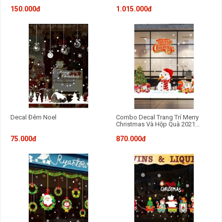
150.000đ
1.015.000đ
Kích thước đóng gói:
Decal Đêm Noel
Combo Decal Trang Trí Merry
Christmas Và Hộp Quà 2021...
75.000đ
870.000đ