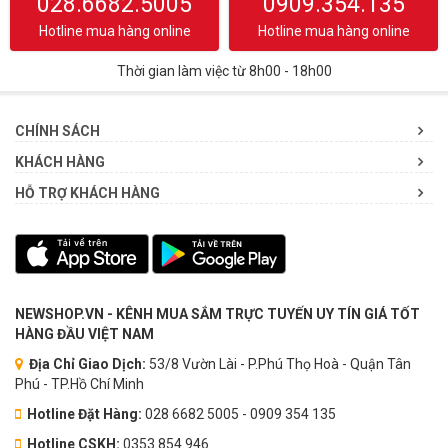
028.6682.5005
0909.354.135
Hotline mua hàng online
Hotline mua hàng online
Thời gian làm việc từ 8h00 - 18h00
CHÍNH SÁCH
KHÁCH HÀNG
HỖ TRỢ KHÁCH HÀNG
NEWSHOP.VN - KÊNH MUA SẮM TRỰC TUYẾN UY TÍN GIÁ TỐT
HÀNG ĐẦU VIỆT NAM
Địa Chỉ Giao Dịch:
53/8 Vườn Lài - P.Phú Thọ Hoà - Quận Tân
Phú - TP.Hồ Chí Minh
Hotline Đặt Hàng:
028 6682 5005 - 0909 354 135
Hotline CSKH:
0353.854.946