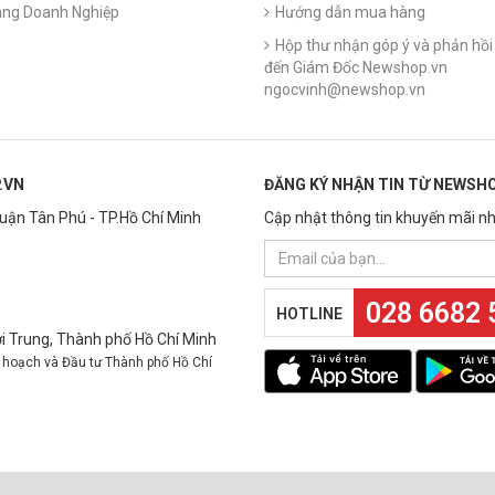
ng Doanh Nghiệp
Hướng dẫn mua hàng
Hộp thư nhận góp ý và phản hồi 
đến Giám Đốc Newshop.vn
ngocvinh@newshop.vn
.VN
ĐĂNG KÝ NHẬN TIN TỪ NEWSHO
Quận Tân Phú - TP.Hồ Chí Minh
Cập nhật thông tin khuyến mãi nh
028 6682 
HOTLINE
 Trung, Thành phố Hồ Chí Minh
 hoạch và Đầu tư Thành phố Hồ Chí