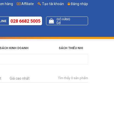
đơn hàng
Affiliate
Tạo tài khoản
Đăng nhập
GIỎ HÀNG
028 6682 5005
LINE
0đ
SÁCH KINH DOANH
SÁCH THIẾU NHI
Tìm thấy 0 sản phẩm
t
Giá cao nhất