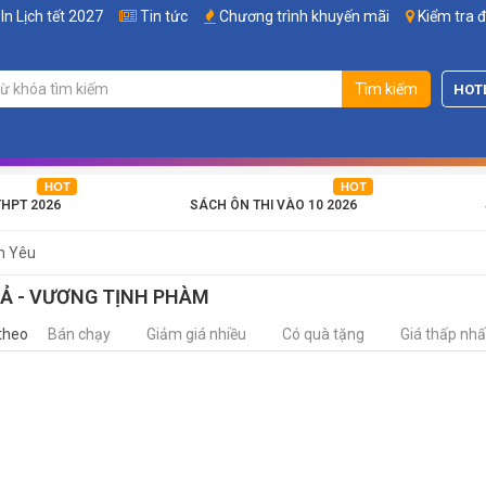
In Lịch tết 2027
Tin tức
Chương trình khuyến mãi
Kiểm tra 
Tìm kiếm
HOT
THPT 2026
SÁCH ÔN THI VÀO 10 2026
h Yêu
IẢ - VƯƠNG TỊNH PHÀM
theo
Bán chạy
Giảm giá nhiều
Có quà tặng
Giá thấp nhấ