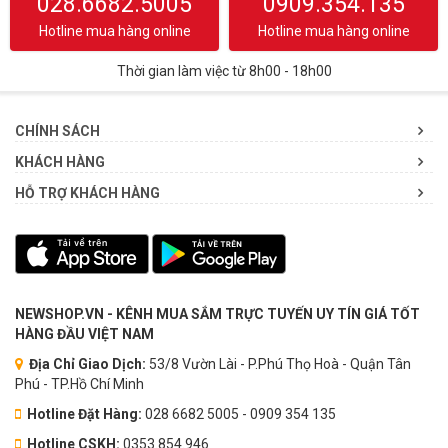
028.6682.5005
0909.354.135
Hotline mua hàng online
Hotline mua hàng online
Thời gian làm việc từ 8h00 - 18h00
CHÍNH SÁCH
KHÁCH HÀNG
HỖ TRỢ KHÁCH HÀNG
NEWSHOP.VN - KÊNH MUA SẮM TRỰC TUYẾN UY TÍN GIÁ TỐT
HÀNG ĐẦU VIỆT NAM
Địa Chỉ Giao Dịch:
53/8 Vườn Lài - P.Phú Thọ Hoà - Quận Tân
Phú - TP.Hồ Chí Minh
Hotline Đặt Hàng:
028 6682 5005 - 0909 354 135
Hotline CSKH:
0353.854.946