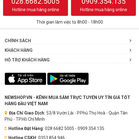
028.6682.5005
0909.354.135
Hotline mua hàng online
Hotline mua hàng online
Thời gian làm việc từ 8h00 - 18h00
CHÍNH SÁCH
KHÁCH HÀNG
HỖ TRỢ KHÁCH HÀNG
NEWSHOP.VN - KÊNH MUA SẮM TRỰC TUYẾN UY TÍN GIÁ TỐT
HÀNG ĐẦU VIỆT NAM
Địa Chỉ Giao Dịch:
53/8 Vườn Lài - P.Phú Thọ Hoà - Quận Tân
Phú - TP.Hồ Chí Minh
Hotline Đặt Hàng:
028 6682 5005 - 0909 354 135
Hotline CSKH:
0353.854.946