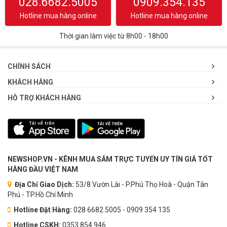
028.6682.5005
0909.354.135
Hotline mua hàng online
Hotline mua hàng online
Thời gian làm việc từ 8h00 - 18h00
CHÍNH SÁCH
KHÁCH HÀNG
HỖ TRỢ KHÁCH HÀNG
NEWSHOP.VN - KÊNH MUA SẮM TRỰC TUYẾN UY TÍN GIÁ TỐT
HÀNG ĐẦU VIỆT NAM
Địa Chỉ Giao Dịch:
53/8 Vườn Lài - P.Phú Thọ Hoà - Quận Tân
Phú - TP.Hồ Chí Minh
Hotline Đặt Hàng:
028 6682 5005 - 0909 354 135
Hotline CSKH:
0353.854.946