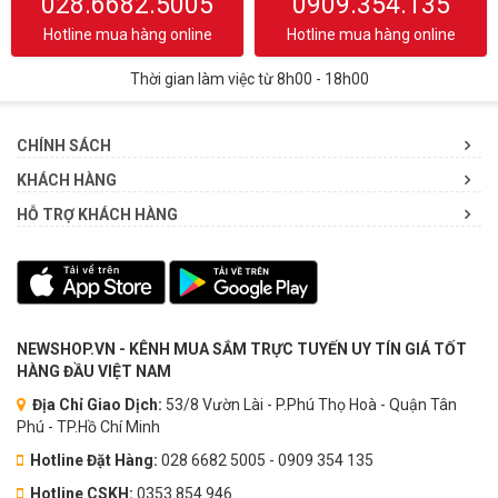
028.6682.5005
0909.354.135
Hotline mua hàng online
Hotline mua hàng online
Thời gian làm việc từ 8h00 - 18h00
CHÍNH SÁCH
KHÁCH HÀNG
HỖ TRỢ KHÁCH HÀNG
NEWSHOP.VN - KÊNH MUA SẮM TRỰC TUYẾN UY TÍN GIÁ TỐT
HÀNG ĐẦU VIỆT NAM
Địa Chỉ Giao Dịch:
53/8 Vườn Lài - P.Phú Thọ Hoà - Quận Tân
Phú - TP.Hồ Chí Minh
Hotline Đặt Hàng:
028 6682 5005 - 0909 354 135
Hotline CSKH:
0353.854.946