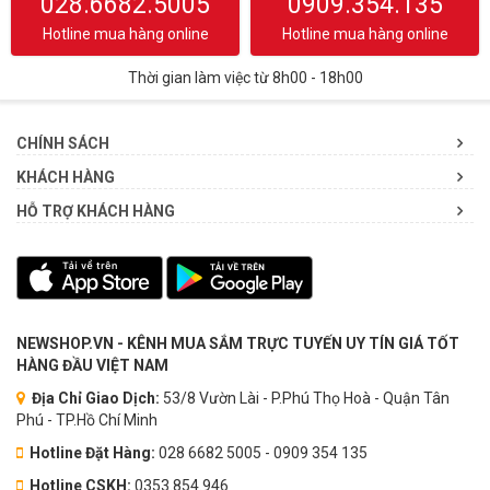
028.6682.5005
0909.354.135
Hotline mua hàng online
Hotline mua hàng online
Thời gian làm việc từ 8h00 - 18h00
CHÍNH SÁCH
KHÁCH HÀNG
HỖ TRỢ KHÁCH HÀNG
NEWSHOP.VN - KÊNH MUA SẮM TRỰC TUYẾN UY TÍN GIÁ TỐT
HÀNG ĐẦU VIỆT NAM
Địa Chỉ Giao Dịch:
53/8 Vườn Lài - P.Phú Thọ Hoà - Quận Tân
Phú - TP.Hồ Chí Minh
Hotline Đặt Hàng:
028 6682 5005 - 0909 354 135
Hotline CSKH:
0353.854.946