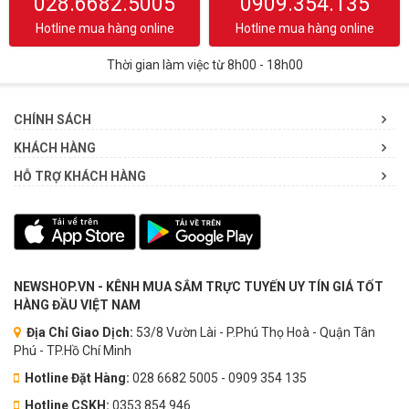
028.6682.5005
0909.354.135
Hotline mua hàng online
Hotline mua hàng online
Thời gian làm việc từ 8h00 - 18h00
CHÍNH SÁCH
KHÁCH HÀNG
HỖ TRỢ KHÁCH HÀNG
NEWSHOP.VN - KÊNH MUA SẮM TRỰC TUYẾN UY TÍN GIÁ TỐT
HÀNG ĐẦU VIỆT NAM
Địa Chỉ Giao Dịch:
53/8 Vườn Lài - P.Phú Thọ Hoà - Quận Tân
Phú - TP.Hồ Chí Minh
Hotline Đặt Hàng:
028 6682 5005 - 0909 354 135
Hotline CSKH:
0353.854.946