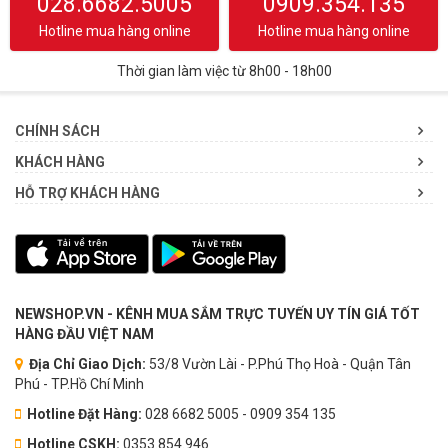
028.6682.5005
0909.354.135
Hotline mua hàng online
Hotline mua hàng online
Thời gian làm việc từ 8h00 - 18h00
CHÍNH SÁCH
KHÁCH HÀNG
HỖ TRỢ KHÁCH HÀNG
NEWSHOP.VN - KÊNH MUA SẮM TRỰC TUYẾN UY TÍN GIÁ TỐT
HÀNG ĐẦU VIỆT NAM
Địa Chỉ Giao Dịch:
53/8 Vườn Lài - P.Phú Thọ Hoà - Quận Tân
Phú - TP.Hồ Chí Minh
Hotline Đặt Hàng:
028 6682 5005 - 0909 354 135
Hotline CSKH:
0353.854.946