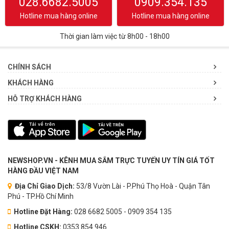
028.6682.5005
0909.354.135
Hotline mua hàng online
Hotline mua hàng online
Thời gian làm việc từ 8h00 - 18h00
CHÍNH SÁCH
KHÁCH HÀNG
HỖ TRỢ KHÁCH HÀNG
NEWSHOP.VN - KÊNH MUA SẮM TRỰC TUYẾN UY TÍN GIÁ TỐT
HÀNG ĐẦU VIỆT NAM
Địa Chỉ Giao Dịch:
53/8 Vườn Lài - P.Phú Thọ Hoà - Quận Tân
Phú - TP.Hồ Chí Minh
Hotline Đặt Hàng:
028 6682 5005 - 0909 354 135
Hotline CSKH:
0353.854.946