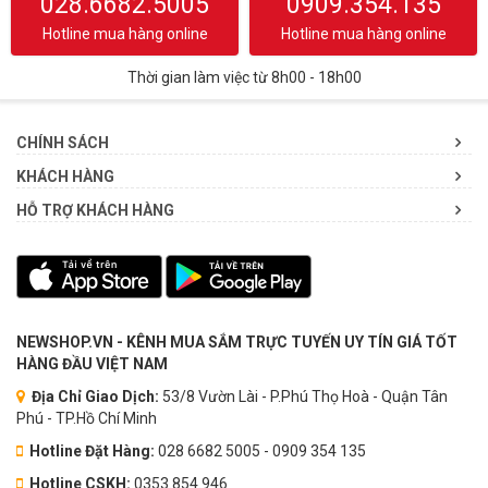
028.6682.5005
0909.354.135
Hotline mua hàng online
Hotline mua hàng online
Thời gian làm việc từ 8h00 - 18h00
CHÍNH SÁCH
KHÁCH HÀNG
HỖ TRỢ KHÁCH HÀNG
NEWSHOP.VN - KÊNH MUA SẮM TRỰC TUYẾN UY TÍN GIÁ TỐT
HÀNG ĐẦU VIỆT NAM
Địa Chỉ Giao Dịch:
53/8 Vườn Lài - P.Phú Thọ Hoà - Quận Tân
Phú - TP.Hồ Chí Minh
Hotline Đặt Hàng:
028 6682 5005 - 0909 354 135
Hotline CSKH:
0353.854.946