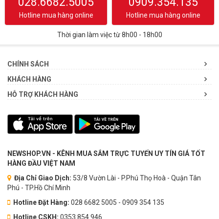
028.6682.5005
0909.354.135
Hotline mua hàng online
Hotline mua hàng online
Thời gian làm việc từ 8h00 - 18h00
CHÍNH SÁCH
KHÁCH HÀNG
HỖ TRỢ KHÁCH HÀNG
NEWSHOP.VN - KÊNH MUA SẮM TRỰC TUYẾN UY TÍN GIÁ TỐT
HÀNG ĐẦU VIỆT NAM
Địa Chỉ Giao Dịch:
53/8 Vườn Lài - P.Phú Thọ Hoà - Quận Tân
Phú - TP.Hồ Chí Minh
Hotline Đặt Hàng:
028 6682 5005 - 0909 354 135
Hotline CSKH:
0353.854.946