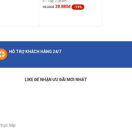
3 - Tập 2 (Bám...
38.880đ
-19%
48.000đ
HỖ TRỢ KHÁCH HÀNG 24/7
LIKE ĐỂ NHẬN ƯU ĐÃI MỚI NHẤT
trực tiếp