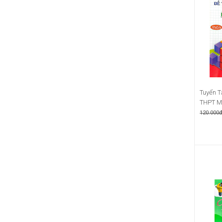
Tuyển T
THPT Mô
120.000