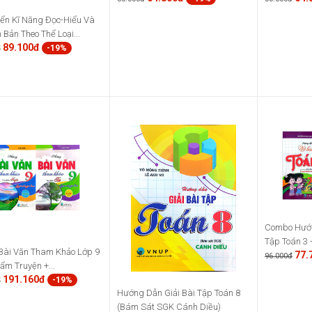
iển Kĩ Năng Đọc-Hiểu Và
 Bản Theo Thể Loại...
89.100đ
-19%
đ
Combo Hướn
Tập Toán 3 -
Bài Văn Tham Khảo Lớp 9
77.
96.000đ
hẩm Truyện +...
191.160đ
-19%
đ
Hướng Dẫn Giải Bài Tập Toán 8
(Bám Sát SGK Cánh Diều)