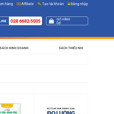
đơn hàng
Affiliate
Tạo tài khoản
Đăng nhập
GIỎ HÀNG
028 6682 5005
LINE
0đ
SÁCH KINH DOANH
SÁCH THIẾU NHI