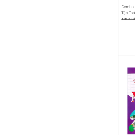
Combo H
Tập Toán
118.000