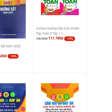
Combo Hướng Dẫn Giải Vở Bài
Tập Toán 5 Tập 1 +...
111.780đ
-19%
138.000đ
 Sắt Năm 2025
600đ
-16%