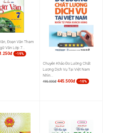
Văn, Đoạn Văn Tham
ữ Văn Lớp 7...
1.250đ
-19%
Chuyên Khảo Đo Lường Chất
Lượng Dịch Vụ Tại Việt Nam
Nhìn...
445.500đ
-10%
495.000đ