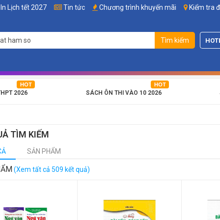
In Lịch tết 2027
Tin tức
Chương trình khuyến mãi
Kiểm tra 
Tìm kiếm
HOT
THPT 2026
SÁCH ÔN THI VÀO 10 2026
UẢ TÌM KIẾM
CẢ
SẢN PHẨM
HẨM
(Xem tất cả 509 kết quả)