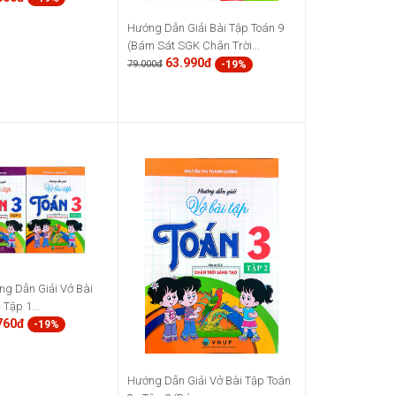
Hướng Dẫn Giải Bài Tập Toán 9
(Bám Sát SGK Chân Trời...
63.990đ
-19%
79.000đ
g Dẫn Giải Vở Bài
 Tập 1...
760đ
-19%
Hướng Dẫn Giải Vở Bài Tập Toán