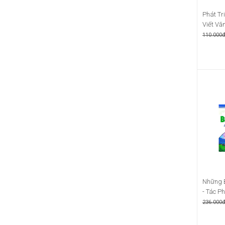
Phát Tr
Viết Văn
110.000
Những 
- Tác P
236.000