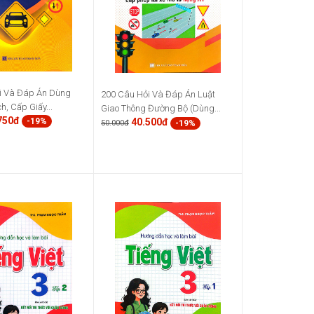
i Và Đáp Án Dùng
200 Câu Hỏi Và Đáp Án Luật
h, Cấp Giấy...
Giao Thông Đường Bộ (Dùng...
750đ
40.500đ
-19%
-19%
50.000đ