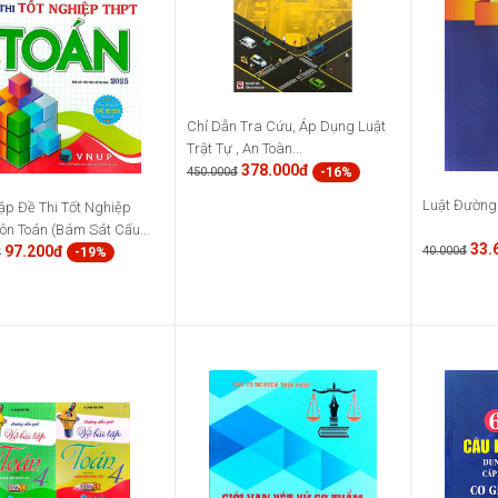
Chỉ Dẫn Tra Cứu, Áp Dụng Luật
Trật Tự , An Toàn...
378.000đ
-16%
450.000đ
Luật Đường
ập Đề Thi Tốt Nghiệp
n Toán (Bám Sát Cấu...
33.
97.200đ
40.000đ
-19%
đ