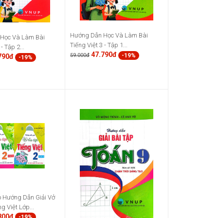
Hướng Dẫn Học Và Làm Bài
Học Và Làm Bài
Tiếng Việt 3 - Tập 1...
- Tập 2...
47.790đ
-19%
59.000đ
790đ
-19%
o Hướng Dẫn Giải Vở
g Việt Lớp...
800đ
-19%