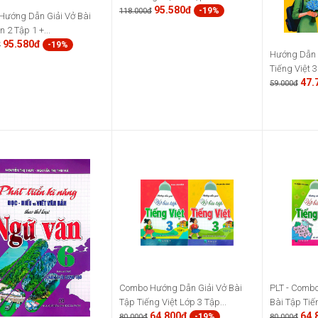
95.580đ
-19%
118.000đ
ướng Dẫn Giải Vở Bài
 2 Tập 1 +...
95.580đ
-19%
đ
Hướng Dẫn 
Tiếng Việt 3 
47.
59.000đ
Combo Hướng Dẫn Giải Vở Bài
PLT - Comb
Tập Tiếng Việt Lớp 3 Tập...
Bài Tập Tiến
64.800đ
64.
-19%
80.000đ
80.000đ