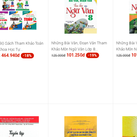
Những Bài Văn, Đoạn Văn Tham
Những Bài 
Bộ Sách Tham Khảo Toán
Khảo Môn Ngữ Văn Lớp 8...
Khảo Môn Ng
Khoa Học Tự...
101.250đ
10
464.940đ
-19%
125.000đ
125.000đ
-18%
đ