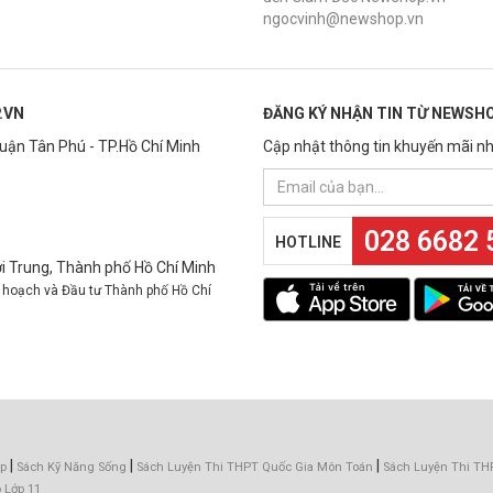
ngocvinh@newshop.vn
.VN
ĐĂNG KÝ NHẬN TIN TỪ NEWSHO
Quận Tân Phú - TP.Hồ Chí Minh
Cập nhật thông tin khuyến mãi nh
028 6682 
HOTLINE
 Trung, Thành phố Hồ Chí Minh
 hoạch và Đầu tư Thành phố Hồ Chí
|
|
|
p
Sách Kỹ Năng Sống
Sách Luyện Thi THPT Quốc Gia Môn Toán
Sách Luyện Thi TH
 Lớp 11