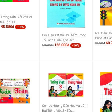
ướng Dẫn Giải Vở Bài
 4 Tập 1 +...
95.580đ
-19%
đ
600 Câu Hỏ
Giới Hạn Xét Xử Sơ Thẩm Trong
Cho Sát Hạc
Tố Tụng Hình Sự (Sách...
60.
75.000đ
126.000đ
-16%
150.000đ
Combo Hướng Dẫn Học Và Làm
Bài Tiếng Việt 3 - Tập...