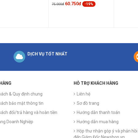
60.750đ
-19%
75.000đ
DỊCH VỤ TỐT NHẤT
 HÀNG
HỖ TRỢ KHÁCH HÀNG
sách & Quy định chung
Liên hệ
sách bảo mật thông tin
Sơ đồ trang
sách đổi/trả hàng và hoàn tiền
Hướng dẫn thanh toán
ng Doanh Nghiệp
Hướng dẫn mua hàng
Hộp thư nhận góp ý và phản hồi 
đến Giám Đốc Newshop.vn