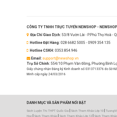
CÔNG TY TNHH TRỰC TUYẾN NEWSHOP - NEWSHOP
Địa Chỉ Giao Dịch:
53/8 Vườn Lài - P.Phú Thọ Hoà - 
Hotline Đặt Hàng:
028 6682 5005 - 0909 354 135
Hotline CSKH:
0353.854.946
Email:
support@newshop.vn
Trụ Sở Chính:
554/10 Phạm Văn Đồng, Phường Bình Lợi
Giấy chứng nhận Đăng ký Kinh doanh số 0313713376 do Sở Kế
Minh cấp ngày 24/03/2016
DANH MỤC VÀ SẢN PHẨM NỔI BẬT
|
|
Sách Luyện Thi THPT Quốc Gia
Sách Tham Khảo Lớp 10
TuongVi
|
|
|
Học
Sách Tham Khảo
Sách Tham Khảo Lớp 12
Sách Tham Khảo