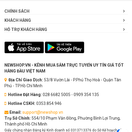
CHÍNH SÁCH
KHÁCH HÀNG
HỖ TRỢ KHÁCH HÀNG
NEWSHOP.VN - KÊNH MUA SẮM TRỰC TUYẾN UY TÍN GIÁ TỐT
HÀNG ĐẦU VIỆT NAM
Địa Chỉ Giao Dịch:
53/8 Vườn Lài - P.Phú Thọ Hoà - Quận Tân
Phú - TP.Hồ Chí Minh
Hotline Đặt Hàng:
028 6682 5005 - 0909 354 135
Hotline CSKH:
0353.854.946
Email:
support@newshop.vn
Trụ Sở Chính:
554/10 Phạm Văn Đồng, Phường Bình Lợi Trung,
Thành phố Hồ Chí Minh
Giấy chứng nhận Đăng ký Kinh doanh số 0313713376 do Sở Kế hoạch và