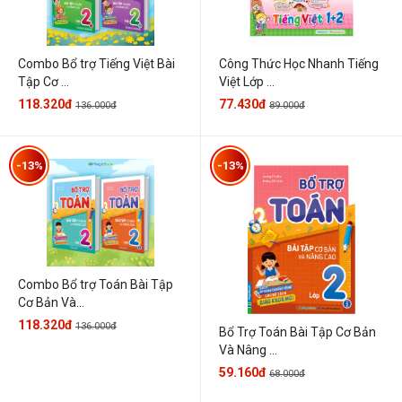
Combo Bổ trợ Tiếng Việt Bài
Công Thức Học Nhanh Tiếng
Tập Cơ ...
Việt Lớp ...
118.320đ
77.430đ
136.000đ
89.000đ
-13%
-13%
Combo Bổ trợ Toán Bài Tập
Cơ Bản Và...
118.320đ
136.000đ
Bổ Trợ Toán Bài Tập Cơ Bản
Và Nâng ...
59.160đ
68.000đ