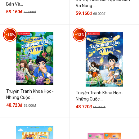
Bản Và...
Và Nâng ...
59.160đ
68.000đ
59.160đ
68.000đ
-13%
-13%
Truyện Tranh Khoa Học -
Truyện Tranh Khoa Học -
Những Cuộc ...
Những Cuộc ...
48.720đ
56.000đ
48.720đ
56.000đ