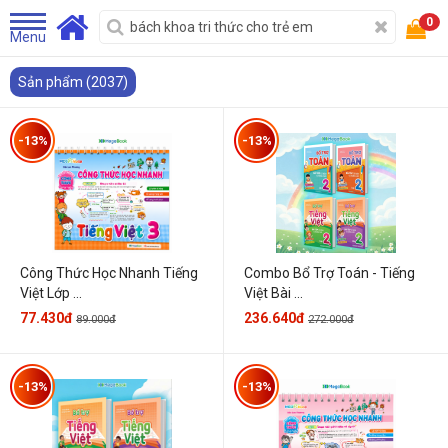
0
Menu
Sản phẩm (2037)
-13%
-13%
Công Thức Học Nhanh Tiếng
Combo Bổ Trợ Toán - Tiếng
Việt Lớp ...
Việt Bài ...
77.430đ
236.640đ
89.000đ
272.000đ
-13%
-13%