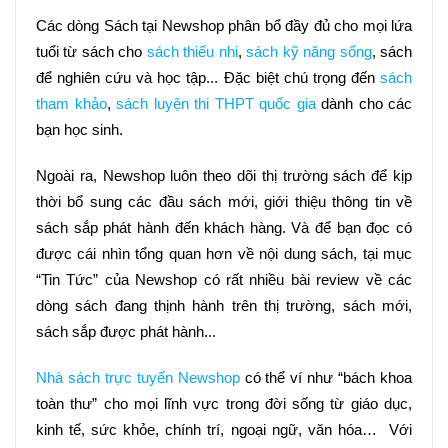
Các dòng Sách tại Newshop phân bổ đầy đủ cho mọi lứa 
tuổi từ sách cho 
sách thiếu nhi
, 
sách kỹ năng sống
, sách 
để nghiên cứu và học tập... Đặc biệt chú trọng đến 
sách 
tham khảo
, 
sách luyện thi THPT quốc gia
 dành cho các 
bạn học sinh.
Ngoài ra, Newshop luôn theo dõi thị trường sách để kịp 
thời bổ sung các đầu sách mới, giới thiệu thông tin về 
sách sắp phát hành đến khách hàng. Và để bạn đọc có 
được cái nhìn tổng quan hơn về nội dung sách, tại mục 
“Tin Tức” của Newshop có rất nhiều bài review về các 
dòng sách đang thịnh hành trên thị trường, sách mới, 
sách sắp được phát hành...
Nhà sách trực tuyến Newshop
 có thể ví như “bách khoa 
toàn thư” cho mọi lĩnh vực trong đời sống từ giáo dục, 
kinh tế, sức khỏe, chính trí, ngoại ngữ, văn hóa…  Với 