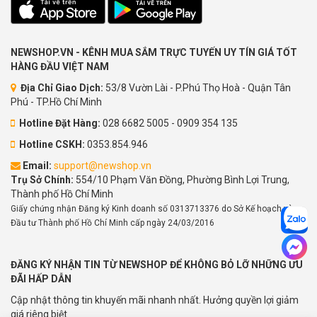
NEWSHOP.VN - KÊNH MUA SẮM TRỰC TUYẾN UY TÍN GIÁ TỐT
HÀNG ĐẦU VIỆT NAM
Địa Chỉ Giao Dịch:
53/8 Vườn Lài - P.Phú Thọ Hoà - Quận Tân
Phú - TP.Hồ Chí Minh
Hotline Đặt Hàng:
028 6682 5005 - 0909 354 135
Hotline CSKH:
0353.854.946
Email:
support@newshop.vn
Trụ Sở Chính:
554/10 Phạm Văn Đồng, Phường Bình Lợi Trung,
Thành phố Hồ Chí Minh
Giấy chứng nhận Đăng ký Kinh doanh số 0313713376 do Sở Kế hoạch và
Đầu tư Thành phố Hồ Chí Minh cấp ngày 24/03/2016
ĐĂNG KÝ NHẬN TIN TỪ NEWSHOP ĐỂ KHÔNG BỎ LỠ NHỮNG ƯU
ĐÃI HẤP DẪN
Cập nhật thông tin khuyến mãi nhanh nhất. Hưởng quyền lợi giảm
giá riêng biệt