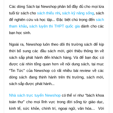
Các dòng Sách tại Newshop phân bổ đầy đủ cho mọi lứa 
tuổi từ sách cho 
sách thiếu nhi
, 
sách kỹ năng sống
, sách 
để nghiên cứu và học tập... Đặc biệt chú trọng đến 
sách 
tham khảo
, 
sách luyện thi THPT quốc gia
 dành cho các 
bạn học sinh.
Ngoài ra, Newshop luôn theo dõi thị trường sách để kịp 
thời bổ sung các đầu sách mới, giới thiệu thông tin về 
sách sắp phát hành đến khách hàng. Và để bạn đọc có 
được cái nhìn tổng quan hơn về nội dung sách, tại mục 
“Tin Tức” của Newshop có rất nhiều bài review về các 
dòng sách đang thịnh hành trên thị trường, sách mới, 
sách sắp được phát hành...
Nhà sách trực tuyến Newshop
 có thể ví như “bách khoa 
toàn thư” cho mọi lĩnh vực trong đời sống từ giáo dục, 
kinh tế, sức khỏe, chính trí, ngoại ngữ, văn hóa…  Với 