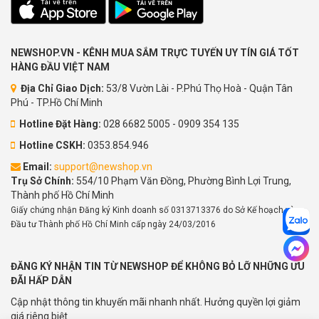
NEWSHOP.VN - KÊNH MUA SẮM TRỰC TUYẾN UY TÍN GIÁ TỐT
HÀNG ĐẦU VIỆT NAM
Địa Chỉ Giao Dịch:
53/8 Vườn Lài - P.Phú Thọ Hoà - Quận Tân
Phú - TP.Hồ Chí Minh
Hotline Đặt Hàng:
028 6682 5005 - 0909 354 135
Hotline CSKH:
0353.854.946
Email:
support@newshop.vn
Trụ Sở Chính:
554/10 Phạm Văn Đồng, Phường Bình Lợi Trung,
Thành phố Hồ Chí Minh
Giấy chứng nhận Đăng ký Kinh doanh số 0313713376 do Sở Kế hoạch và
Đầu tư Thành phố Hồ Chí Minh cấp ngày 24/03/2016
ĐĂNG KÝ NHẬN TIN TỪ NEWSHOP ĐỂ KHÔNG BỎ LỠ NHỮNG ƯU
ĐÃI HẤP DẪN
Cập nhật thông tin khuyến mãi nhanh nhất. Hưởng quyền lợi giảm
giá riêng biệt