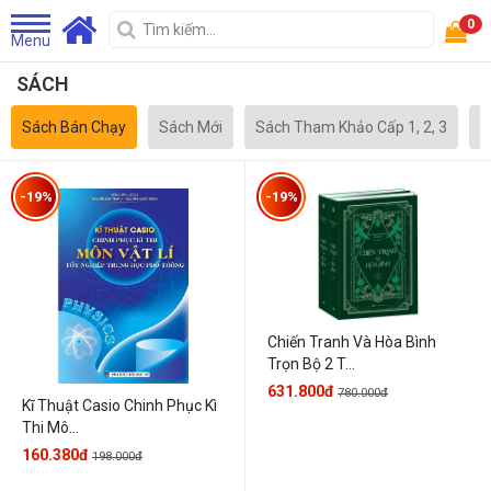
0
Menu
SÁCH
Sách Bán Chạy
Sách Mới
Sách Tham Khảo Cấp 1, 2, 3
S
-19%
-19%
Chiến Tranh Và Hòa Bình
Trọn Bộ 2 T...
631.800đ
780.000đ
Kĩ Thuật Casio Chinh Phục Kì
Thi Mô...
160.380đ
198.000đ