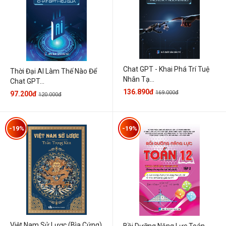
Chat GPT - Khai Phá Trí Tuệ
Thời Đại AI Làm Thế Nào Để
Nhân Tạ...
Chat GPT...
136.890đ
169.000đ
97.200đ
120.000đ
-19%
-19%
Việt Nam Sử Lược (Bìa Cứng)