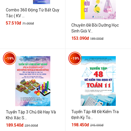
Combo 360 Động Từ Bất Quy
Tắc ( KV ...
57.510đ
71.000đ
Chuyên Đề Bồi Dưỡng Học
Sinh Giỏi V...
153.090đ
189.000đ
-19%
-19%
Tuyển Tập 48 Đề Kiểm Tra
Tuyển Tập 3 Chủ Đề Hay Và
Định Kỳ To...
Khó Xác S...
198.450đ
189.540đ
245.000đ
234.000đ