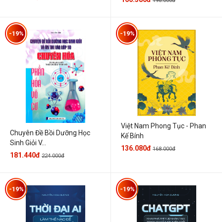
198.000đ
-19%
-19%
Việt Nam Phong Tục - Phan
Chuyên Đề Bồi Dưỡng Học
Kế Bính
Sinh Giỏi V...
136.080đ
168.000đ
181.440đ
224.000đ
-19%
-19%