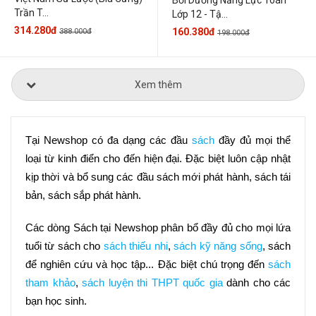
Bồi Dưỡng Năng Lực Toán
Trần T...
Lớp 12 - Tậ...
314.280đ
160.380đ
388.000đ
198.000đ
Xem thêm
Tại Newshop có đa dạng các đầu 
sách
 đầy đủ mọi thể 
loại từ kinh điển cho đến hiện đại. Đặc biệt luôn cập nhật 
kịp thời và bổ sung các đầu sách mới phát hành, sách tái 
bản, sách sắp phát hành.
Các dòng Sách tại Newshop phân bổ đầy đủ cho mọi lứa 
tuổi từ sách cho 
sách thiếu nhi
, 
sách kỹ năng sống
, sách 
để nghiên cứu và học tập... Đặc biệt chú trọng đến 
sách 
tham khảo
, 
sách luyện thi THPT quốc gia
 dành cho các 
bạn học sinh.