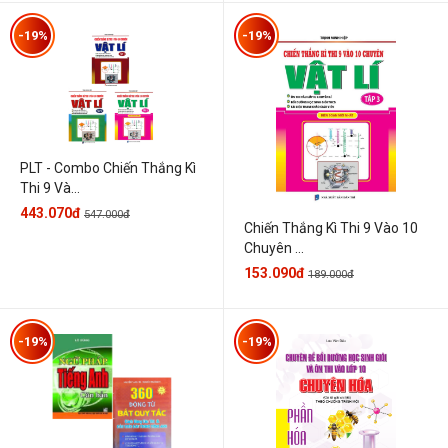
-19%
-19%
PLT - Combo Chiến Thắng Kì
Thi 9 Và...
443.070đ
547.000đ
Chiến Thắng Kì Thi 9 Vào 10
Chuyên ...
153.090đ
189.000đ
-19%
-19%