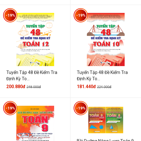
-19%
-19%
Tuyển Tập 48 Đề Kiểm Tra
Tuyển Tập 48 Đề Kiểm Tra
Định Kỳ To...
Định Kỳ To...
200.880đ
181.440đ
248.000đ
224.000đ
-19%
-19%
Bồi Dưỡng Năng Lược Toán 9