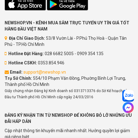
NEWSHOP.VN - KÊNH MUA SẮM TRỰC TUYẾN UY TÍN GIÁ TỐT
HÀNG ĐẦU VIỆT NAM
Địa Chỉ Giao Dịch:
53/8 Vườn Lài - P.Phú Thọ Hoà - Quận Tân
Phú - TP.Hồ Chí Minh
Hotline Đặt Hàng:
028 6682 5005 - 0909 354 135
Hotline CSKH:
0353.854.946
Email:
support@newshop.vn
Trụ Sở Chính:
554/10 Phạm Văn Đồng, Phường Bình Lợi Trung,
Thành phố Hồ Chí Minh
Giấy chứng nhận Đăng ký Kinh doanh số 0313713376 do Sở Kế hoạch và
Đầu tư Thành phố Hồ Chí Minh cấp ngày 24/03/2016
ĐĂNG KÝ NHẬN TIN TỪ NEWSHOP ĐỂ KHÔNG BỎ LỠ NHỮNG ƯU
ĐÃI HẤP DẪN
Cập nhật thông tin khuyến mãi nhanh nhất. Hưởng quyền lợi giảm
giá riêng biệt