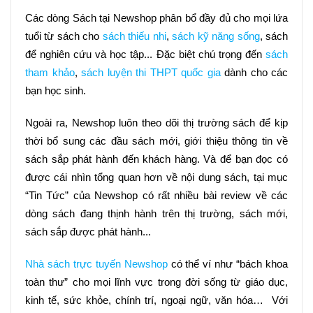
Các dòng Sách tại Newshop phân bổ đầy đủ cho mọi lứa 
tuổi từ sách cho 
sách thiếu nhi
, 
sách kỹ năng sống
, sách 
để nghiên cứu và học tập... Đặc biệt chú trọng đến 
sách 
tham khảo
, 
sách luyện thi THPT quốc gia
 dành cho các 
bạn học sinh.
Ngoài ra, Newshop luôn theo dõi thị trường sách để kịp 
thời bổ sung các đầu sách mới, giới thiệu thông tin về 
sách sắp phát hành đến khách hàng. Và để bạn đọc có 
được cái nhìn tổng quan hơn về nội dung sách, tại mục 
“Tin Tức” của Newshop có rất nhiều bài review về các 
dòng sách đang thịnh hành trên thị trường, sách mới, 
sách sắp được phát hành...
Nhà sách trực tuyến Newshop
 có thể ví như “bách khoa 
toàn thư” cho mọi lĩnh vực trong đời sống từ giáo dục, 
kinh tế, sức khỏe, chính trí, ngoại ngữ, văn hóa…  Với 