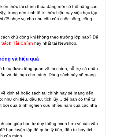
ộ kiến thức tài chính thỏa đáng mới có thể nâng cao
ậy, trong nền kinh tế tri thức hiện nay việc học tập
g chỉ để phục vụ cho nhu cầu của cuộc sống, công
t cách chủ động khi không theo trường lớp nào? Để
- Sách Tài Chính
hay nhất tại Newshop.
hóng và hiệu quả
ể hiểu được tổng quan về tài chính, hỗ trợ cá nhân
ngắn và dài hạn cho mình. Dòng sách này sẽ mang
 về kinh tế hoặc sách tài chính hay sẽ mang đến
: như chi tiêu, đầu tư, tích lũy….để bạn có thể tự
t bởi quá trình nghiên cứu nhiều năm của các nhà
ính còn giúp bạn tư duy thông minh hơn về các vấn
ể bạn luyện tập để quản lý tiền, đầu tư hay tích
nh của mình.