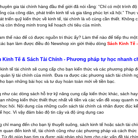
huyên gia tài chính hàng đầu thế giới đã nói rằng: “Chỉ có một trình đ
ống của công dân, phát triển kinh tế và gia tăng phúc lợi xã hội.” Thực v
át triển quỹ kiến thức về kinh tế, tài chính là vô cùng cần thiết. Khôn
mà còn thông minh trong kế hoạch chi tiêu của mình.
àm thế nào để có được nguồn tri thức ấy? Làm thế nào để tiếp thu mộ
các bạn làm được điều đó Newshop xin giới thiệu dòng
Sách Kinh Tế 
 Kinh Tế & Sách Tài Chính - Phương pháp tự học nhanh c
kinh tế tài chính sẽ cung cấp cho bạn kiến thức và các phương pháp đ
 quản lý tài chính của mình. Đưa ra được các phương sách tài chính 
ho bạn những bài học và tư duy hoàn toàn mới về tiền bạc.
 như các dòng sách hỗ trợ kỹ năng cung cấp kiến thức khác, sách hay
ạn những kiến thức thiết thực nhất về tiền và các vấn đề xoay quanh nó
học hỏi. Nội dung của những cuốn sách tài chính cá nhân được đúc kế
tế học. Vì vậy đảm bảo độ tin cậy và độ ứng dụng cao
 chỉ mang đến cho bạn lý thuyết suông, sách kinh tế hoặc sách tài ch
ên quan đến kinh tế, tài chính cũng như các phương pháp và cách thức đ
 Từ đó giúp bạn tìm ra được giải pháp phù hợp cho các vấn đề tài chí