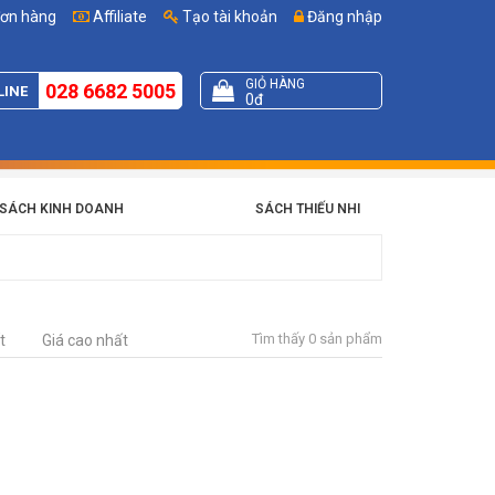
đơn hàng
Affiliate
Tạo tài khoản
Đăng nhập
GIỎ HÀNG
028 6682 5005
LINE
0đ
SÁCH KINH DOANH
SÁCH THIẾU NHI
Tìm thấy 0 sản phẩm
t
Giá cao nhất