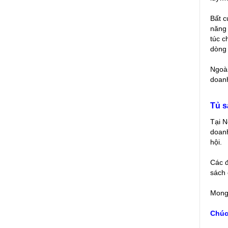
Bất c
năng 
túc c
dòng 
Ngoài
doanh
Tủ s
Tại N
doanh
hội.
Các đ
sách 
Mong 
Chúc