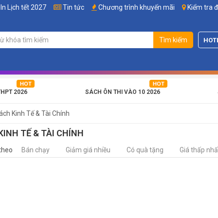
In Lịch tết 2027
Tin tức
Chương trình khuyến mãi
Kiểm tra 
Tìm kiếm
HOT
THPT 2026
SÁCH ÔN THI VÀO 10 2026
ách Kinh Tế & Tài Chính
KINH TẾ & TÀI CHÍNH
theo
Bán chạy
Giảm giá nhiều
Có quà tặng
Giá thấp nhấ