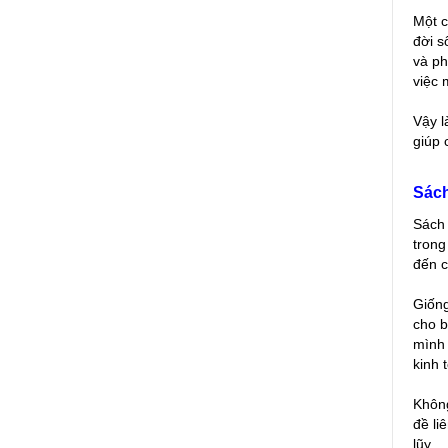
Một c
đời s
và ph
việc 
Vậy l
giúp 
Sách
Sách 
trong
đến c
Giống
cho b
mình 
kinh 
Không
đề li
lũy….