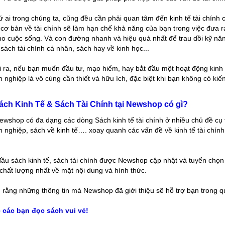
ứ ai trong chúng ta, cũng đều cần phải quan tâm đến kinh tế tài chính
cơ bản về tài chính sẽ làm hạn chế khả năng của bạn trong việc đưa
ho cuộc sống. Và con đường nhanh và hiệu quả nhất để trau dồi kỹ năn
sách tài chính cá nhân, sách hay về kinh học...
 ra, nếu bạn muốn đầu tư, mạo hiểm, hay bắt đầu một hoạt động kinh d
 nghiệp là vô cùng cần thiết và hữu ích, đặc biệt khi bạn không có kiế
ách Kinh Tế & Sách Tài Chính tại Newshop có gì?
ewshop có đa dạng các dòng Sách kinh tế tài chính ở nhiều chủ đề cụ t
 nghiệp, sách về kinh tế…. xoay quanh các vấn đề về kinh tế tài chí
ầu sách kinh tế, sách tài chính được Newshop cập nhật và tuyển chọ
chất lượng nhất về mặt nội dung và hình thức.
rằng những thông tin mà Newshop đã giới thiệu sẽ hỗ trợ bạn trong quá
 các bạn đọc sách vui vẻ!