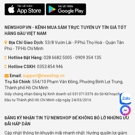
NEWSHOP.VN - KÊNH MUA SẮM TRỰC TUYẾN UY TÍN GIÁ TỐT
HÀNG ĐẦU VIỆT NAM
Địa Chỉ Giao Dịch:
53/8 Vườn Lài - P.Phú Thọ Hoà - Quận Tân
Phú - TP.Hồ Chí Minh
Hotline Đặt Hàng:
028 6682 5005 - 0909 354 135
Hotline CSKH:
0353.854.946
Email:
support@newshop.vn
Trụ Sở Chính:
554/10 Phạm Văn Đồng, Phường Bình Lợi Trung,
Thành phố Hồ Chí Minh
Giấy chứng nhận Đăng ký Kinh doanh số 0313713376 do Sở Kế hoạch và
Đầu tư Thành phố Hồ Chí Minh cấp ngày 24/03/2016
ĐĂNG KÝ NHẬN TIN TỪ NEWSHOP ĐỂ KHÔNG BỎ LỠ NHỮNG ƯU
ĐÃI HẤP DẪN
Cập nhật thông tin khuyến mãi nhanh nhất. Hưởng quyền lợi giảm