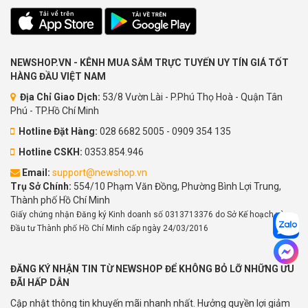
NEWSHOP.VN - KÊNH MUA SẮM TRỰC TUYẾN UY TÍN GIÁ TỐT
HÀNG ĐẦU VIỆT NAM
Địa Chỉ Giao Dịch:
53/8 Vườn Lài - P.Phú Thọ Hoà - Quận Tân
Phú - TP.Hồ Chí Minh
Hotline Đặt Hàng:
028 6682 5005 - 0909 354 135
Hotline CSKH:
0353.854.946
Email:
support@newshop.vn
Trụ Sở Chính:
554/10 Phạm Văn Đồng, Phường Bình Lợi Trung,
Thành phố Hồ Chí Minh
Giấy chứng nhận Đăng ký Kinh doanh số 0313713376 do Sở Kế hoạch và
Đầu tư Thành phố Hồ Chí Minh cấp ngày 24/03/2016
ĐĂNG KÝ NHẬN TIN TỪ NEWSHOP ĐỂ KHÔNG BỎ LỠ NHỮNG ƯU
ĐÃI HẤP DẪN
Cập nhật thông tin khuyến mãi nhanh nhất. Hưởng quyền lợi giảm