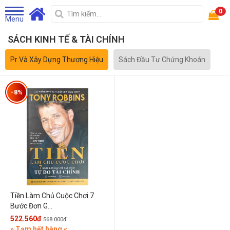
0
Menu
SÁCH KINH TẾ & TÀI CHÍNH
Pr Và Xây Dựng Thương Hiệu
Sách Đầu Tư Chứng Khoán
-8%
Tiền Làm Chủ Cuộc Chơi 7
Bước Đơn G...
522.560đ
568.000đ
» Tạm hết hàng «