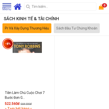
0
Menu
SÁCH KINH TẾ & TÀI CHÍNH
Pr Và Xây Dựng Thương Hiệu
Sách Đầu Tư Chứng Khoán
-8%
Tiền Làm Chủ Cuộc Chơi 7
Bước Đơn G...
522.560đ
568.000đ
» Tạm hết hàng «