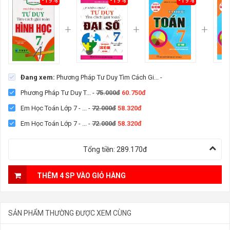
Đang xem:
Phương Pháp Tư Duy Tìm Cách Gi...
-
Phương Pháp Tư Duy T...
-
75.000đ
60.750đ
Em Học Toán Lớp 7 - ...
-
72.000đ
58.320đ
Em Học Toán Lớp 7 - ...
-
72.000đ
58.320đ
Tổng tiền:
289.170đ
THÊM 4 SP VÀO GIỎ HÀNG
SẢN PHẨM THƯỜNG ĐƯỢC XEM CÙNG