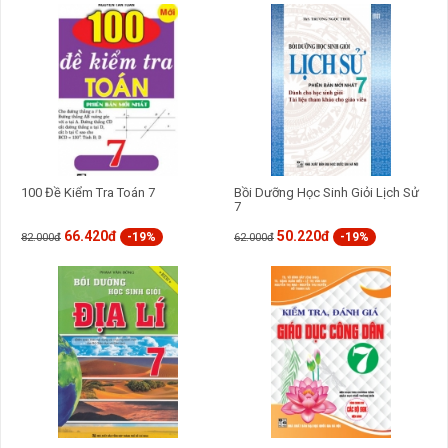
GỬI BÌNH LUẬN
100 Đề Kiểm Tra Toán 7
Bồi Dưỡng Học Sinh Giỏi Lịch Sử
7
66.420đ
50.220đ
-19%
-19%
82.000đ
62.000đ