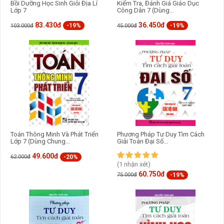
Bồi Dưỡng Học Sinh Giỏi Địa Lí
Kiểm Tra, Đánh Giá Giáo Dục
Lớp 7
Công Dân 7 (Dùng...
83.430đ
36.450đ
-19%
-19%
103.000đ
45.000đ
Toán Thông Minh Và Phát Triển
Phương Pháp Tư Duy Tìm Cách
Lớp 7 (Dùng Chung...
Giải Toán Đại Số...
49.600đ
-20%
62.000đ
(1 nhận xét)
60.750đ
-19%
75.000đ