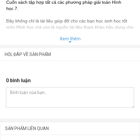
Cuốn sách tập hợp tất cả các phương pháp giải toán Hình
học 7.
Đây không chỉ là tài liệu giúp đỡ cho các bạn học sinh học tốt
môn Hình học mà còn là nguồn tài liệu tham khảo hữu dụng cho
quý thầy cô giáo trong công việc giảng dạy ở lớp.
Xem thêm
Chúc các bạn thành công !
HỎI, ĐÁP VỀ SẢN PHẨM
0 bình luận
SẢN PHẨM LIÊN QUAN