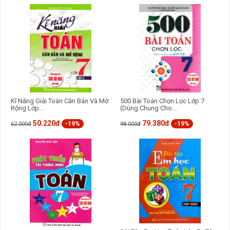
Kĩ Năng Giải Toán Căn Bản Và Mở
500 Bài Toán Chọn Lọc Lớp 7
Rộng Lớp...
(Dùng Chung Cho...
50.220đ
79.380đ
-19%
-19%
62.000đ
98.000đ