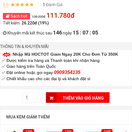
5.0
1
Đánh Giá
111.780đ
Sách hot
138.000đ
Tiết kiệm:
26.220đ (19%)
146
15 : 07 : 05
Khuyến mãi kết thúc sau
ngày
THÔNG TIN & KHUYẾN MÃI
Nhập Mã HOCTOT Giảm Ngay 20K Cho Đơn Từ 350K
✅ Được kiểm tra hàng và Thanh toán khi nhận hàng.
✅ Giao hàng trên Toàn Quốc
0909354135
✅ Đặt online hoặc gọi ngay
✅
Chiết khấu cao cho các đại lý và khách đặt sỉ
THÊM VÀO GIỎ HÀNG
MUA KÈM GIẢM THÊM
-19%
-19%
-19%