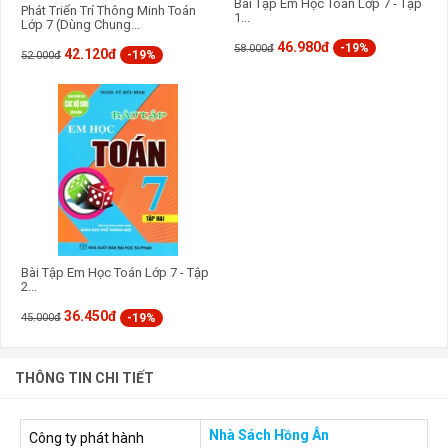
Bài Tập Em Học Toán Lớp 7 - Tập
Phát Triển Trí Thông Minh Toán
1...
Lớp 7 (Dùng Chung...
46.980đ
-19%
58.000đ
42.120đ
-19%
52.000đ
Bài Tập Em Học Toán Lớp 7 - Tập
2...
36.450đ
-19%
45.000đ
THÔNG TIN CHI TIẾT
Nhà Sách Hồng Ân
Công ty phát hành