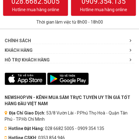
028.6682.5005
0909.354.135
Hotline mua hàng online
Hotline mua hàng online
Thời gian làm việc từ 8h00 - 18h00
CHÍNH SÁCH
KHÁCH HÀNG
HỖ TRỢ KHÁCH HÀNG
NEWSHOP.VN - KÊNH MUA SẮM TRỰC TUYẾN UY TÍN GIÁ TỐT
HÀNG ĐẦU VIỆT NAM
Địa Chỉ Giao Dịch:
53/8 Vườn Lài - P.Phú Thọ Hoà - Quận Tân
Phú - TP.Hồ Chí Minh
Hotline Đặt Hàng:
028 6682 5005 - 0909 354 135
Hotline CSKH:
0353.854.946