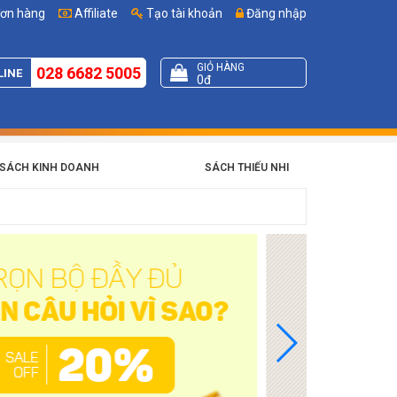
đơn hàng
Affiliate
Tạo tài khoản
Đăng nhập
GIỎ HÀNG
028 6682 5005
LINE
0đ
SÁCH KINH DOANH
SÁCH THIẾU NHI