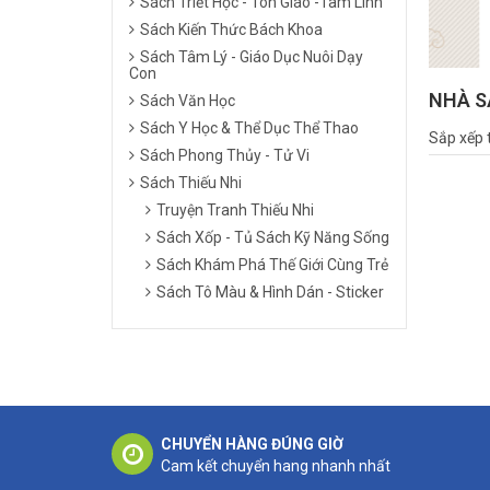
Sách Triết Học - Tôn Giáo -Tâm Linh
Sách Kiến Thức Bách Khoa
Sách Tâm Lý - Giáo Dục Nuôi Dạy
Con
NHÀ S
Sách Văn Học
Sách Y Học & Thể Dục Thể Thao
Sắp xếp 
Sách Phong Thủy - Tử Vi
Sách Thiếu Nhi
Truyện Tranh Thiếu Nhi
Sách Xốp - Tủ Sách Kỹ Năng Sống
Sách Khám Phá Thế Giới Cùng Trẻ
Sách Tô Màu & Hình Dán - Sticker
CHUYỂN HÀNG ĐÚNG GIỜ
Cam kết chuyển hang nhanh nhất