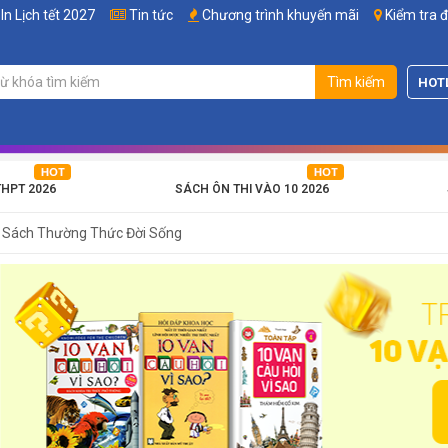
In Lịch tết 2027
Tin tức
Chương trình khuyến mãi
Kiểm tra 
Tìm kiếm
HOT
THPT 2026
SÁCH ÔN THI VÀO 10 2026
Sách Thường Thức Đời Sống