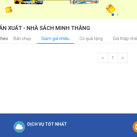
ẢN XUẤT - NHÀ SÁCH MINH THẮNG
theo
Bán chạy
Giảm giá nhiều
Có quà tặng
Giá thấp nhấ
«
1
»
DỊCH VỤ TỐT NHẤT