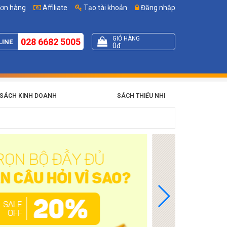
đơn hàng
Affiliate
Tạo tài khoản
Đăng nhập
GIỎ HÀNG
028 6682 5005
LINE
0đ
SÁCH KINH DOANH
SÁCH THIẾU NHI