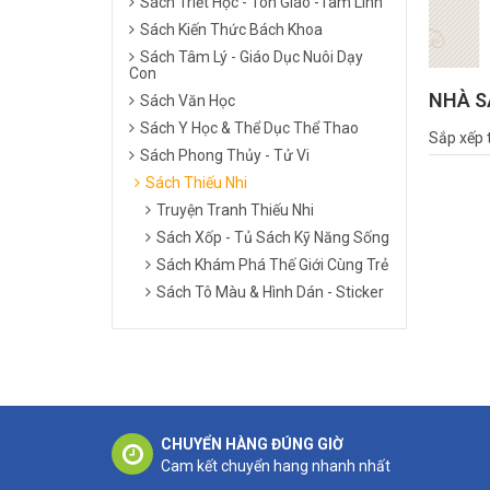
Sách Triết Học - Tôn Giáo -Tâm Linh
Sách Kiến Thức Bách Khoa
Sách Tâm Lý - Giáo Dục Nuôi Dạy
Con
NHÀ S
Sách Văn Học
Sách Y Học & Thể Dục Thể Thao
Sắp xếp 
Sách Phong Thủy - Tử Vi
Sách Thiếu Nhi
Truyện Tranh Thiếu Nhi
Sách Xốp - Tủ Sách Kỹ Năng Sống
Sách Khám Phá Thế Giới Cùng Trẻ
Sách Tô Màu & Hình Dán - Sticker
CHUYỂN HÀNG ĐÚNG GIỜ
Cam kết chuyển hang nhanh nhất