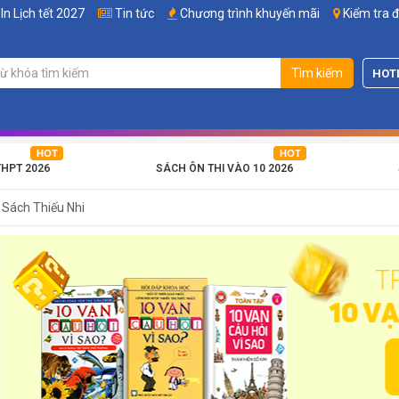
In Lịch tết 2027
Tin tức
Chương trình khuyến mãi
Kiểm tra 
Tìm kiếm
HOT
THPT 2026
SÁCH ÔN THI VÀO 10 2026
Sách Thiếu Nhi