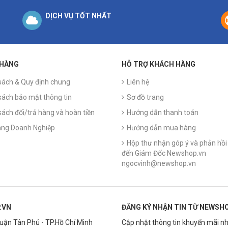
DỊCH VỤ TỐT NHẤT
 HÀNG
HỖ TRỢ KHÁCH HÀNG
sách & Quy định chung
Liên hệ
sách bảo mật thông tin
Sơ đồ trang
sách đổi/trả hàng và hoàn tiền
Hướng dẫn thanh toán
ng Doanh Nghiệp
Hướng dẫn mua hàng
Hộp thư nhận góp ý và phản hồi 
đến Giám Đốc Newshop.vn
ngocvinh@newshop.vn
.VN
ĐĂNG KÝ NHẬN TIN TỪ NEWSHO
Quận Tân Phú - TP.Hồ Chí Minh
Cập nhật thông tin khuyến mãi nh