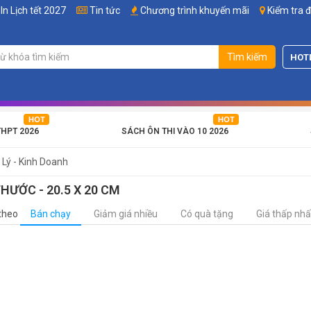
In Lịch tết 2027
Tin tức
Chương trình khuyến mãi
Kiểm tra 
Tìm kiếm
HOT
THPT 2026
SÁCH ÔN THI VÀO 10 2026
Lý - Kinh Doanh
HƯỚC - 20.5 X 20 CM
theo
Bán chạy
Giảm giá nhiều
Có quà tặng
Giá thấp nhấ