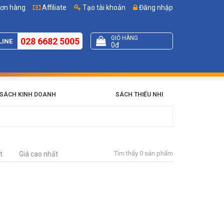
đơn hàng
Affiliate
Tạo tài khoản
Đăng nhập
GIỎ HÀNG
028 6682 5005
LINE
0đ
SÁCH KINH DOANH
SÁCH THIẾU NHI
Tìm thấy 0 sản phẩm
t
Giá cao nhất