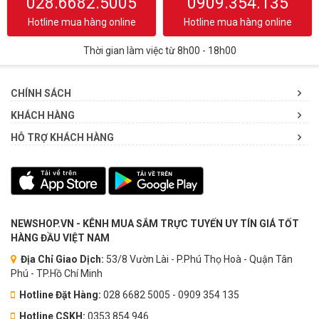
028.6682.5005
0909.354.135
Hotline mua hàng online
Hotline mua hàng online
Thời gian làm việc từ 8h00 - 18h00
CHÍNH SÁCH
KHÁCH HÀNG
HỖ TRỢ KHÁCH HÀNG
NEWSHOP.VN - KÊNH MUA SẮM TRỰC TUYẾN UY TÍN GIÁ TỐT
HÀNG ĐẦU VIỆT NAM
Địa Chỉ Giao Dịch:
53/8 Vườn Lài - P.Phú Thọ Hoà - Quận Tân
Phú - TP.Hồ Chí Minh
Hotline Đặt Hàng:
028 6682 5005 - 0909 354 135
Hotline CSKH:
0353.854.946