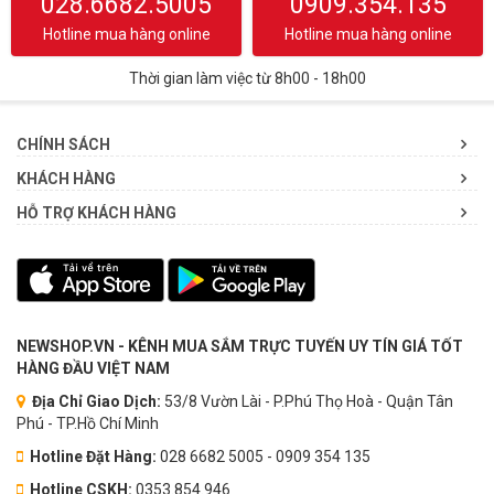
028.6682.5005
0909.354.135
Hotline mua hàng online
Hotline mua hàng online
Thời gian làm việc từ 8h00 - 18h00
CHÍNH SÁCH
KHÁCH HÀNG
HỖ TRỢ KHÁCH HÀNG
NEWSHOP.VN - KÊNH MUA SẮM TRỰC TUYẾN UY TÍN GIÁ TỐT
HÀNG ĐẦU VIỆT NAM
Địa Chỉ Giao Dịch:
53/8 Vườn Lài - P.Phú Thọ Hoà - Quận Tân
Phú - TP.Hồ Chí Minh
Hotline Đặt Hàng:
028 6682 5005 - 0909 354 135
Hotline CSKH:
0353.854.946