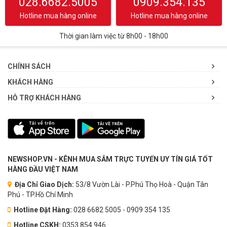
028.6682.5005
0909.354.135
Hotline mua hàng online
Hotline mua hàng online
Thời gian làm việc từ 8h00 - 18h00
CHÍNH SÁCH
KHÁCH HÀNG
HỖ TRỢ KHÁCH HÀNG
NEWSHOP.VN - KÊNH MUA SẮM TRỰC TUYẾN UY TÍN GIÁ TỐT
HÀNG ĐẦU VIỆT NAM
Địa Chỉ Giao Dịch:
53/8 Vườn Lài - P.Phú Thọ Hoà - Quận Tân
Phú - TP.Hồ Chí Minh
Hotline Đặt Hàng:
028 6682 5005 - 0909 354 135
Hotline CSKH:
0353.854.946