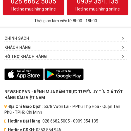
028.6682.5005
0909.354.135
Hotline mua hàng online
Hotline mua hàng online
Thời gian làm việc từ 8h00 - 18h00
CHÍNH SÁCH
KHÁCH HÀNG
HỖ TRỢ KHÁCH HÀNG
NEWSHOP.VN - KÊNH MUA SẮM TRỰC TUYẾN UY TÍN GIÁ TỐT
HÀNG ĐẦU VIỆT NAM
Địa Chỉ Giao Dịch:
53/8 Vườn Lài - P.Phú Thọ Hoà - Quận Tân
Phú - TP.Hồ Chí Minh
Hotline Đặt Hàng:
028 6682 5005 - 0909 354 135
Hotline CSKH:
0353.854.946