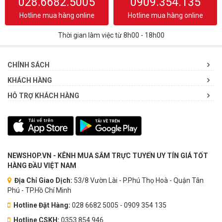
028.6682.5005
0909.354.135
Hotline mua hàng online
Hotline mua hàng online
Thời gian làm việc từ 8h00 - 18h00
CHÍNH SÁCH
KHÁCH HÀNG
HỖ TRỢ KHÁCH HÀNG
NEWSHOP.VN - KÊNH MUA SẮM TRỰC TUYẾN UY TÍN GIÁ TỐT
HÀNG ĐẦU VIỆT NAM
Địa Chỉ Giao Dịch:
53/8 Vườn Lài - P.Phú Thọ Hoà - Quận Tân
Phú - TP.Hồ Chí Minh
Hotline Đặt Hàng:
028 6682 5005 - 0909 354 135
Hotline CSKH:
0353.854.946