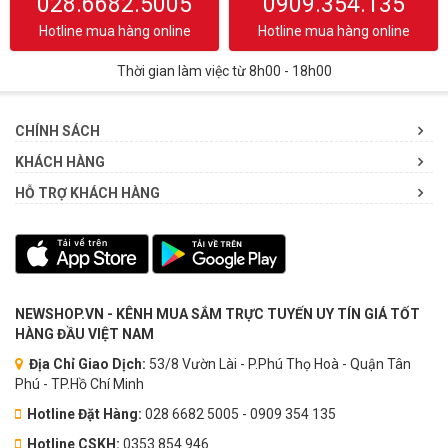
028.6682.5005
0909.354.135
Hotline mua hàng online
Hotline mua hàng online
Thời gian làm việc từ 8h00 - 18h00
CHÍNH SÁCH
KHÁCH HÀNG
HỖ TRỢ KHÁCH HÀNG
NEWSHOP.VN - KÊNH MUA SẮM TRỰC TUYẾN UY TÍN GIÁ TỐT
HÀNG ĐẦU VIỆT NAM
Địa Chỉ Giao Dịch:
53/8 Vườn Lài - P.Phú Thọ Hoà - Quận Tân
Phú - TP.Hồ Chí Minh
Hotline Đặt Hàng:
028 6682 5005 - 0909 354 135
Hotline CSKH:
0353.854.946